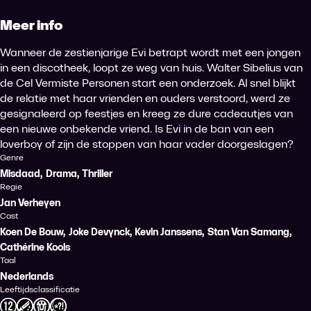
Meer info
Wanneer de zestienjarige Evi betrapt wordt met een jongen
in een discotheek, loopt ze weg van huis. Walter Sibelius van
de Cel Vermiste Personen start een onderzoek. Al snel blijkt
de relatie met haar vrienden en ouders verstoord, werd ze
gesignaleerd op feestjes en kreeg ze dure cadeautjes van
een nieuwe onbekende vriend. Is Evi in de ban van een
loverboy of zijn de stoppen van haar vader doorgeslagen?
Genre
Misdaad
,
Drama
,
Thriller
Regie
Jan Verheyen
Cast
Koen De Bouw
,
Joke Devynck
,
Kevin Janssens
,
Stan Van Samang
,
Cathérine Kools
Taal
Nederlands
Leeftijdsclassificatie