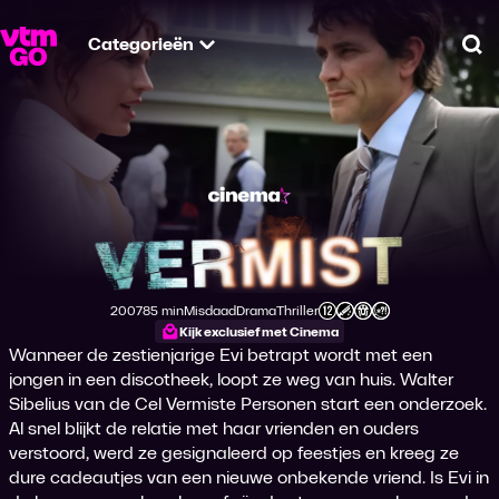
Categorieën
Zo
Vermist
2007
85 min
Misdaad
Drama
Thriller
Productiejaar
Tijdsduur
Genre
Genre
Genre
Leeftijdsclassificatie
Kijk exclusief met Cinema
Wanneer de zestienjarige Evi betrapt wordt met een
jongen in een discotheek, loopt ze weg van huis. Walter
Sibelius van de Cel Vermiste Personen start een onderzoek.
Al snel blijkt de relatie met haar vrienden en ouders
verstoord, werd ze gesignaleerd op feestjes en kreeg ze
dure cadeautjes van een nieuwe onbekende vriend. Is Evi in