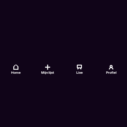
Home
Mijn lijst
Live
Profiel
Veelgestelde vragen
Contact
TV Gids
Doe mee
Nieuwsbrieven