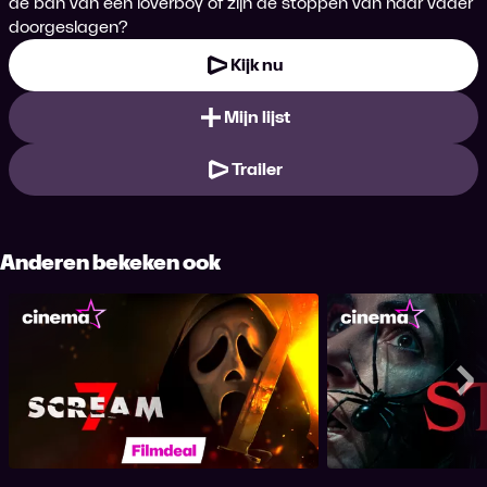
de ban van een loverboy of zijn de stoppen van haar vader
doorgeslagen?
Kijk nu
Mijn lijst
Trailer
Anderen bekeken ook
Scream 7
St
Me