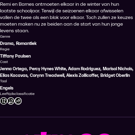
Remi en Barnes ontmoeten elkaar in de winter van hun
laatste schooljaar. Terwijl de seizoenen elkaar afwisselen
vallen de twee als een blok voor elkaar. Toch zullen ze keuzes
moeten maken nu ze beiden aan de start van hun jonge
levens staan.
Genre
Drama
,
Romantiek
Regie
Tiffany Paulsen
Cast
Jenna Ortega
,
Percy Hynes White
,
Adam Rodriguez
,
Marisol Nichols
,
Elias Kacavas
,
Corynn Treadwell
,
Alexis Zollicoffer
,
Bridget Oberlin
Taal
Engels
Leeftijdsclassificatie