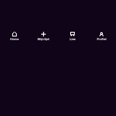
Home
Mijn lijst
Live
Profiel
Veelgestelde vragen
Contact
TV Gids
Doe mee
Nieuwsbrieven
Gebruiksvoorwaarden
Algemene voorwaarden VTM GO+
Algemene voorwaarden Streamz
Algemene voorwaarden Cinema