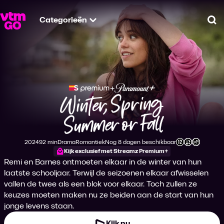
Categorieën
Zo
Winter Spring Summ
2024
92 min
Drama
Romantiek
Nog 8 dagen beschikbaar
Productiejaar
Tijdsduur
Genre
Genre
Leeftijdsclassificatie
Kijk exclusief met Streamz Premium+
Remi en Barnes ontmoeten elkaar in de winter van hun
laatste schooljaar. Terwijl de seizoenen elkaar afwisselen
vallen de twee als een blok voor elkaar. Toch zullen ze
keuzes moeten maken nu ze beiden aan de start van hun
jonge levens staan.
Kijk nu