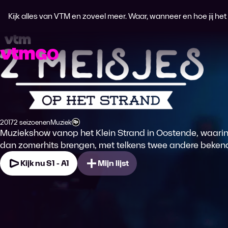
Kijk alles van VTM en zoveel meer. Waar, wanneer en hoe jij het wi
2 Meisjes op het Strand
2017
2 seizoenen
Muziek
Productiejaar
Genre
Leeftijdsclassificatie
Muziekshow vanop het Klein Strand in Oostende, waarin
dan zomerhits brengen, met telkens twee andere bekend
Kijk nu S1 - A1
Mijn lijst