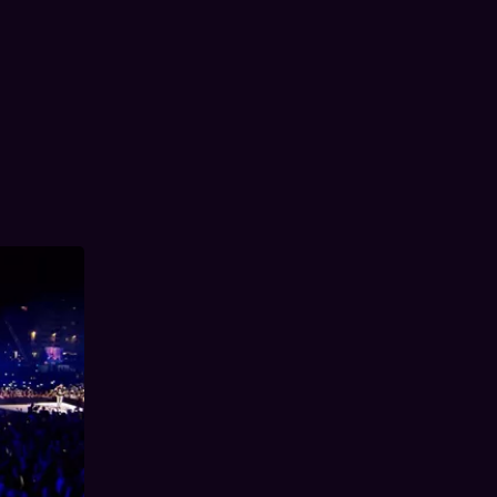
2, maar 3
 Hanne en
ut als
 halen veel
 Milow,
eMC, Dana