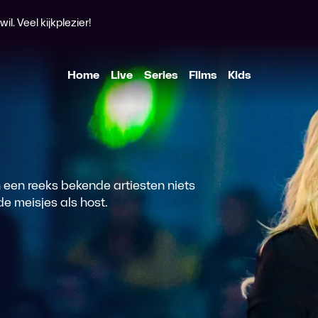
l. Veel kijkplezier!
Home
Live
Series
Films
Kids
 een reeks bekende artiesten niets
e meisjes als host.