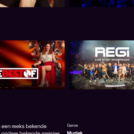
Winner, KIA,...
The Best Of
Regi: Live in het Spor
n een reeks bekende
Genre
ee andere bekende meisjes
Muziek