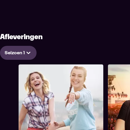
Afleveringen
Seizoen 1
1. Aflevering 1
2. Aflever
61 min
59 min
Tijdsduur
Tijdsduur
In de eerste aflevering wakkeren Bent Van
Tweede afl
1. Aflevering 1
Looy, K3, State of Mind (Gilles, Kjell, Sepp
Natalia en
en Sebastian van The Voice), Johannes
meisjes di
Genard, Lola & Jan (The Voice), Coco Jr,
Nathalie bel
Gers Pardoel en Zwartwerk het
Natalia nie
zomergevoel aan. Dina Tersago en Olga
wel dat de 