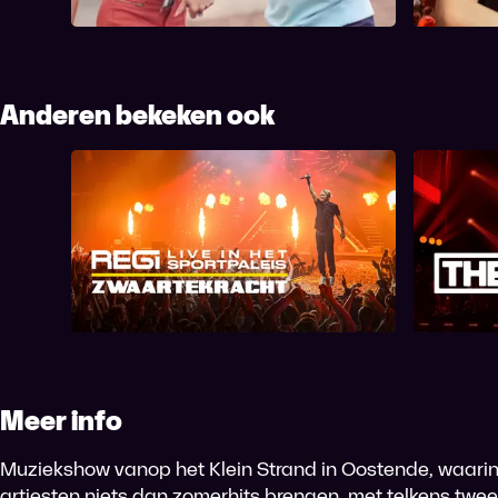
Leyers zijn de h...
zingen. ...
Anderen bekeken ook
Regi - Zwaartekracht Live in
het Sportpaleis
Meer info
Muziekshow vanop het Klein Strand in Oostende, waari
artiesten niets dan zomerhits brengen, met telkens tw