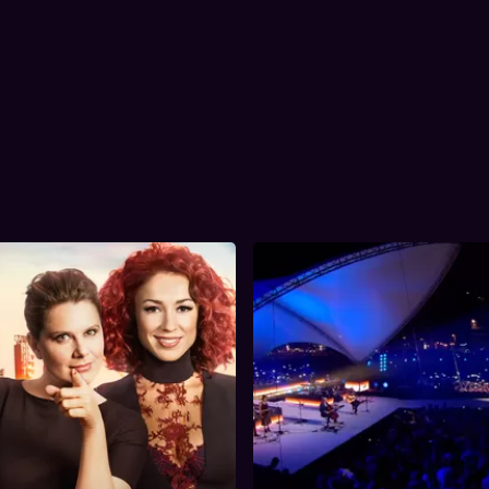
ing 2
3. Aflevering 3
61 min
Tijdsduur
evering, met de girlpower van
In deze aflevering zijn het niet 
2. Aflevering 2
3. Aflevering 3
 Nathalie Meskens. Twee
Meisjes op het Strand. Marthe,
e mekaar door en door kennen.
Klaasje van K3 maken hun debu
ooft dit keer zichzelf te zijn en
gastvrouw van een tv-show. Zij
t te imiteren. Maar vast staat
mooi volk naar het strand zoals
power ladies ook zelf zullen
Slongs Dievanongs, Tourist L