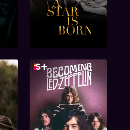
oorbij
Becoming Led Zeppelin