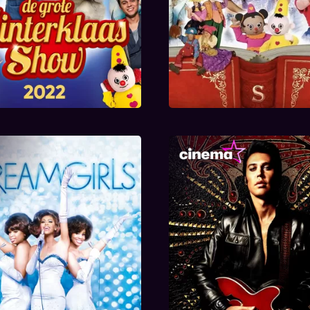
Dreamgirls
Elvis