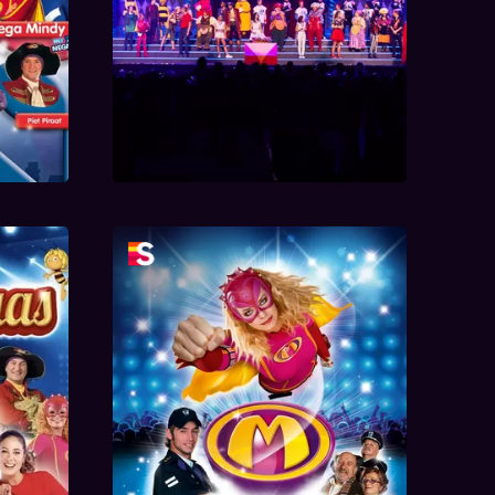
sshow
De MEGA grote Mega
Mindy Show