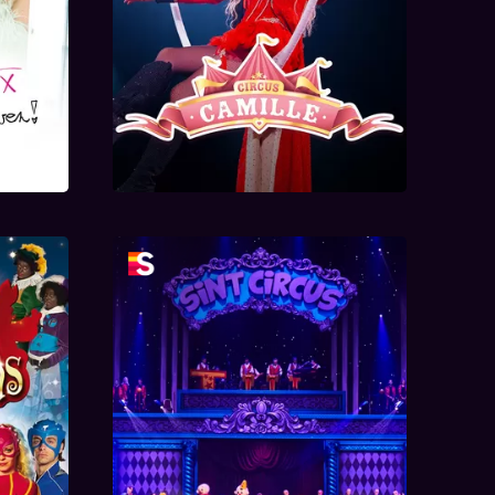
sshow
De Grote Sinterklaasshow
2018