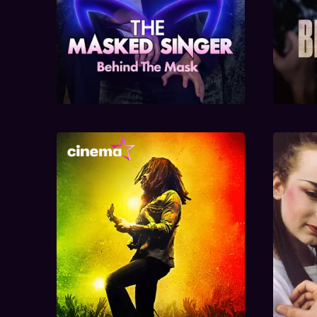
Bob Marley: One Love
Boy G