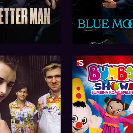
Bumba - Bumbina 
eorge & Culture Club
Spelen