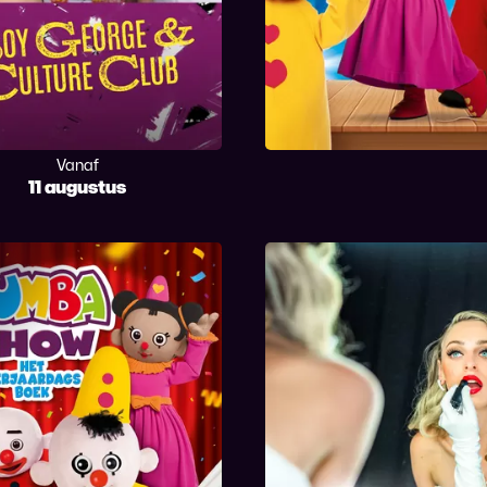
Vanaf
11 augustus
Bumba - Het
Camille, welkom in 
Verjaardagsboek
leven