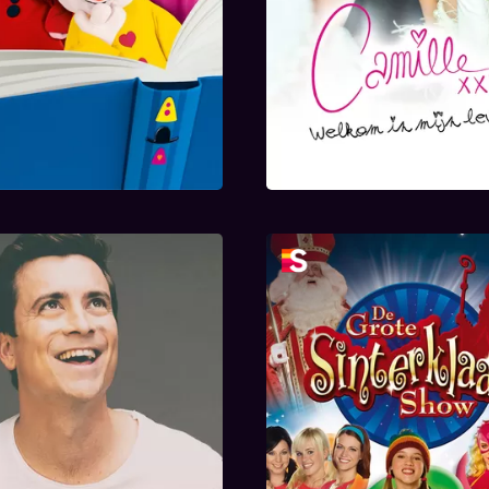
Concert Niels
De Grote Sinterklaa
tadsbader Boven de
2010
Wolken