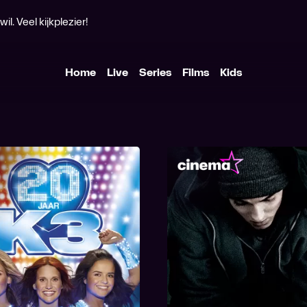
l. Veel kijkplezier!
Home
Live
Series
Films
Kids
20 jaar K3
8 Mile