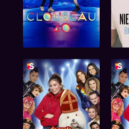
De Grote Sinterklaasshow
De G
2021