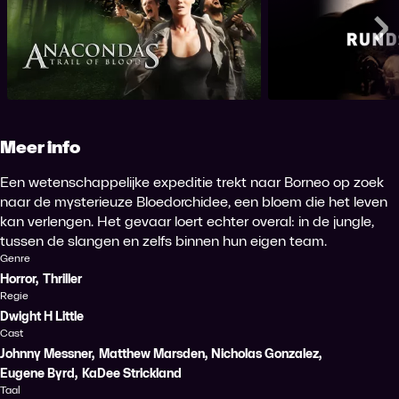
Anacondas: Trail of Blood
Rund
Me
Meer info
Een wetenschappelijke expeditie trekt naar Borneo op zoek
naar de mysterieuze Bloedorchidee, een bloem die het leven
kan verlengen. Het gevaar loert echter overal: in de jungle,
tussen de slangen en zelfs binnen hun eigen team.
Genre
Horror
,
Thriller
Regie
Dwight H Little
Cast
Johnny Messner
,
Matthew Marsden
,
Nicholas Gonzalez
,
Eugene Byrd
,
KaDee Strickland
Taal