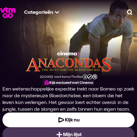
Categorieën
Zo
Anacondas: The Hun
2004
92 min
Horror
Thriller
Productiejaar
Tijdsduur
Genre
Genre
Leeftijdsclassificatie
Kijk exclusief met Cinema
Een wetenschappelijke expeditie trekt naar Borneo op zoek
naar de mysterieuze Bloedorchidee, een bloem die het
leven kan verlengen. Het gevaar loert echter overal: in de
jungle, tussen de slangen en zelfs binnen hun eigen team.
Kijk nu
Mijn lijst