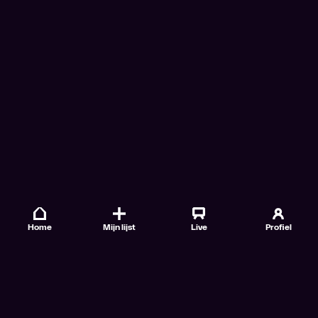
Home
Mijn lijst
Live
Profiel
Veelgestelde vragen
Contact