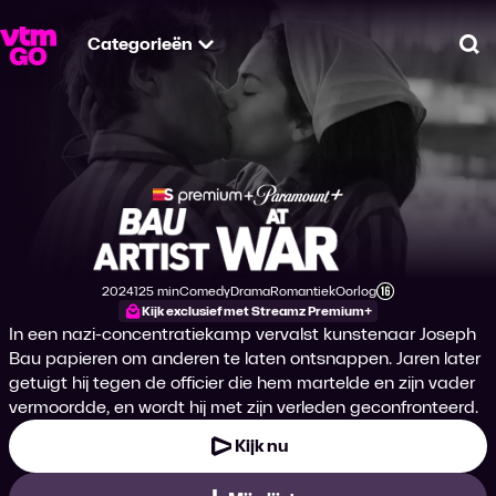
Categorieën
Zo
Bau: Artist at War
2024
125 min
Comedy
Drama
Romantiek
Oorlog
Productiejaar
Tijdsduur
Genre
Genre
Genre
Genre
Leeftijdsclassificatie
Kijk exclusief met Streamz Premium+
In een nazi-concentratiekamp vervalst kunstenaar Joseph
Bau papieren om anderen te laten ontsnappen. Jaren later
getuigt hij tegen de officier die hem martelde en zijn vader
vermoordde, en wordt hij met zijn verleden geconfronteerd.
Kijk nu