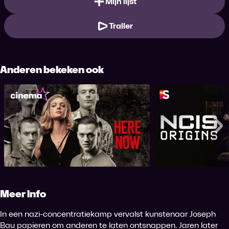
Mijn lijst
Trailer
Anderen bekeken ook
Here Now
NCIS: O
Me
Meer info
In een nazi-concentratiekamp vervalst kunstenaar Joseph
Bau papieren om anderen te laten ontsnappen. Jaren later