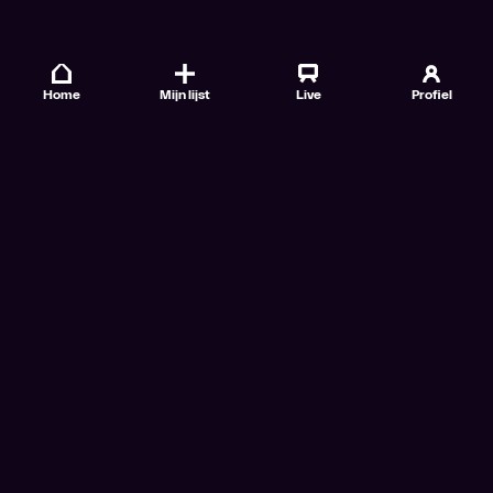
Home
Mijn lijst
Live
Profiel
Veelgestelde vragen
Contact
TV Gids
Doe mee
Nieuwsbrieven
Gebruiksvoorwaarden
Algemene voorwaarden VTM GO+
Algemene voorwaarden Streamz
Algemene voorwaarden Cinema
Privacybeleid
Cookiebeleid
Toegankelijkheidsverklaring