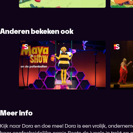
voordat Zw
Anderen bekeken ook
Maya & de Pollenbollen
Het
Meer info
Kijk naar Dora en doe mee! Dora is een vrolijk, ondern
haar onafscheidelijke aapje Boots de jungle in trekt op o