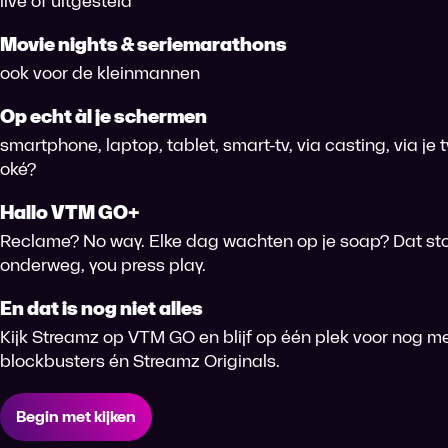
live of uitgesteld
Movie nights & seriemarathons
ook voor de kleinmannen
Op echt àl je schermen
smartphone, laptop, tablet, smart-tv, via casting, via je
oké?
Hallo VTM GO+
Reclame? No way. Elke dag wachten op je soap? Dat sto
onderweg, you press play.
En dat is nog niet alles
Kijk Streamz op VTM GO en blijf op één plek voor nog me
blockbusters én Streamz Originals.
Begin met kijken