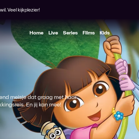
l. Veel kijkplezier!
Home
Live
Series
Films
Kids
emend meisje dat graag met haar
kingsreis. En jij kan mee!