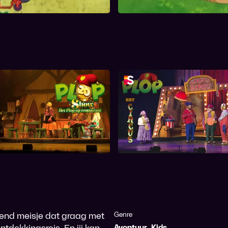
ieber het doet.
 Plop-Up Restaurant
Plop & het Circu
emend meisje dat graag met
Genre
ntdekkingsreis. En jij kan
Avontuur
,
Kids