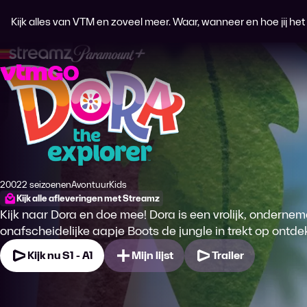
Kijk alles van VTM en zoveel meer. Waar, wanneer en hoe jij het wi
Dora the Explorer
2002
2 seizoenen
Avontuur
Kids
Productiejaar
Genre
Genre
Kijk alle afleveringen met Streamz
Kijk naar Dora en doe mee! Dora is een vrolijk, ondern
onafscheidelijke aapje Boots de jungle in trekt op ontdek
Kijk nu S1 - A1
Mijn lijst
Trailer