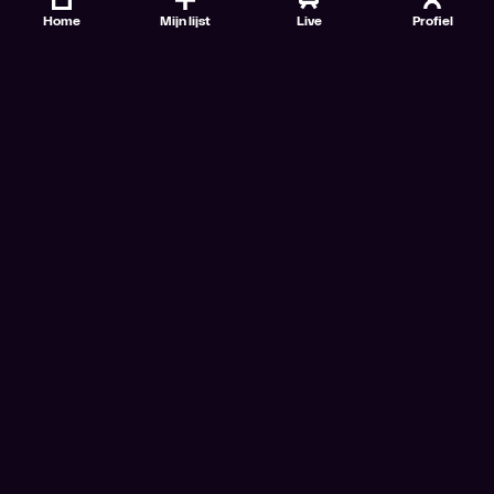
Home
Mijn lijst
Live
Profiel
Veelgestelde vragen
Contact
TV Gids
Doe mee
Nieuwsbrieven
Gebruiksvoorwaarden
Algemene voorwaarden VTM GO+
Algemene voorwaarden Streamz
Algemene voorwaarden Cinema
Privacybeleid
Cookiebeleid
Toegankelijkheidsverklaring