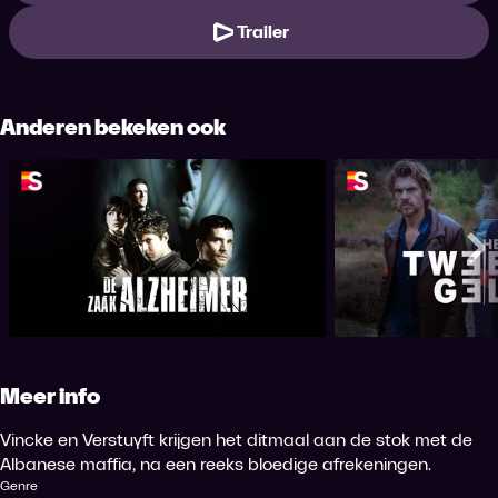
Trailer
Anderen bekeken ook
De Zaak Alzheimer
Het Twee
Me
Meer info
Vincke en Verstuyft krijgen het ditmaal aan de stok met de
Albanese maffia, na een reeks bloedige afrekeningen.
Genre