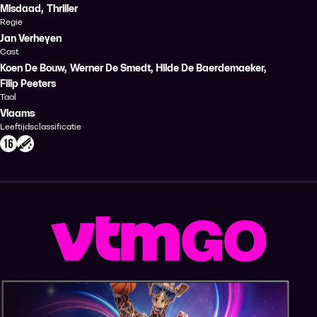
Misdaad
,
Thriller
Regie
Jan Verheyen
Cast
Koen De Bouw
,
Werner De Smedt
,
Hilde De Baerdemaeker
,
Filip Peeters
Taal
Vlaams
Leeftijdsclassificatie