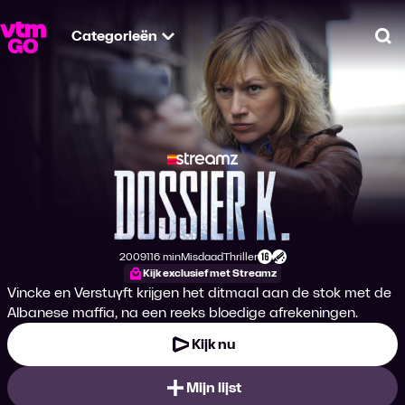
Categorieën
Zo
Dossier K.
2009
116 min
Misdaad
Thriller
Productiejaar
Tijdsduur
Genre
Genre
Leeftijdsclassificatie
Kijk exclusief met Streamz
Vincke en Verstuyft krijgen het ditmaal aan de stok met de
Albanese maffia, na een reeks bloedige afrekeningen.
Kijk nu
Mijn lijst