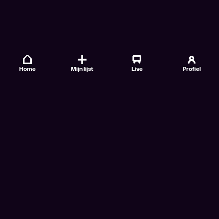
Home
Mijn lijst
Live
Profiel
Veelgestelde vragen
Contact
TV Gids
Doe mee
Nieuwsbrieven
Gebruiksvoorwaarden
Algemene voorwaarden VTM GO+
Algemene voorwaarden Streamz
Algemene voorwaarden Cinema