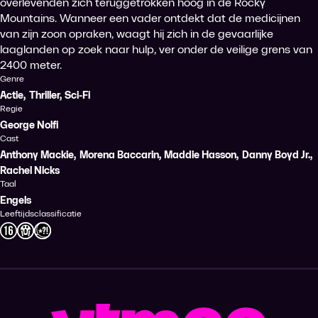
overlevenden zich teruggetrokken hoog in de Rocky
Mountains. Wanneer een vader ontdekt dat de medicijnen
van zijn zoon opraken, waagt hij zich in de gevaarlijke
laaglanden op zoek naar hulp, ver onder de veilige grens van
2400 meter.
Genre
Actie
,
Thriller
,
Sci-Fi
Regie
George Nolfi
Cast
Anthony Mackie
,
Morena Baccarin
,
Maddie Hasson
,
Danny Boyd Jr.
,
Rachel Nicks
Taal
Engels
Leeftijdsclassificatie