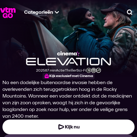
Categorieën
Zo
Elevation
2025
87 min
Actie
Thriller
Sci-Fi
Productiejaar
Tijdsduur
Genre
Genre
Genre
Leeftijdsclassificatie
Kijk exclusief met Cinema
Na een dodelijke buitenaardse invasie hebben de
overlevenden zich teruggetrokken hoog in de Rocky
Mountains. Wanneer een vader ontdekt dat de medicijnen
van zijn zoon opraken, waagt hij zich in de gevaarlijke
laaglanden op zoek naar hulp, ver onder de veilige grens
van 2400 meter.
Kijk nu