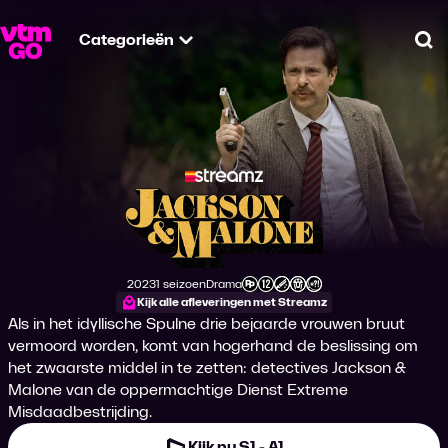
Categorieën
Zo
Jackson & Malone
2023
1 seizoen
Drama
Productiejaar
Genre
Leeftijdsclassificatie
Kijk alle afleveringen met Streamz
Als in het idyllische Spulne drie bejaarde vrouwen bruut
vermoord worden, komt van hogerhand de beslissing om
het zwaarste middel in te zetten: detectives Jackson &
Malone van de oppermachtige Dienst Extreme
Misdaadbestrijding.
Kijk nu S1 - A1