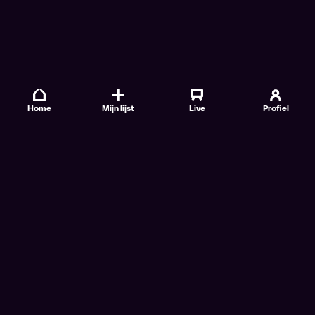
Home
Mijn lijst
Live
Profiel
Veelgestelde vragen
Contact
TV Gids
Doe mee
Nieuwsbrieven
Gebruiksvoorwaarden
Algemene voorwaarden VTM GO+
Algemene voorwaarden Streamz
Algemene voorwaarden Cinema