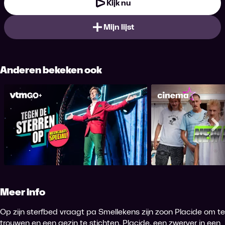
Kijk nu
Mijn lijst
Anderen bekeken ook
Tegen de Sterren Op
New Kid
Nieuwjaarsspecial
Me
Meer info
Op zijn sterfbed vraagt pa Smellekens zijn zoon Placide om te
trouwen en een gezin te stichten. Placide, een zwerver in een