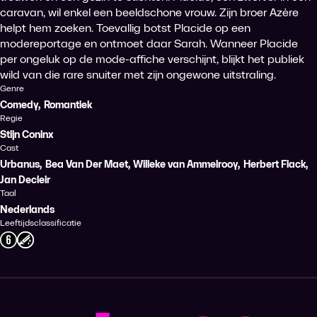
caravan, wil enkel een beeldschone vrouw. Zijn broer Azère
helpt hem zoeken. Toevallig botst Placide op een
modereportage en ontmoet daar Sarah. Wanneer Placide
per ongeluk op de mode-affiche verschijnt, blijkt het publiek
wild van die rare snuiter met zijn ongewone uitstraling.
Genre
Comedy
,
Romantiek
Regie
Stijn Coninx
Cast
Urbanus
,
Bea Van Der Maet
,
Willeke van Ammelrooy
,
Herbert Flack
,
Jan Decleir
Taal
Nederlands
Leeftijdsclassificatie