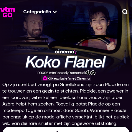
Categorieën
Zo
Koko Flanel
1990
96 min
Comedy
Romantiek
Productiejaar
Tijdsduur
Genre
Genre
Leeftijdsclassificatie
Kijk exclusief met Cinema
Op zijn sterfbed vraagt pa Smellekens zijn zoon Placide om
te trouwen en een gezin te stichten. Placide, een zwerver in
een caravan, wil enkel een beeldschone vrouw. Zijn broer
Azère helpt hem zoeken. Toevallig botst Placide op een
modereportage en ontmoet daar Sarah. Wanneer Placide
per ongeluk op de mode-affiche verschijnt, blijkt het publiek
wild van die rare snuiter met zijn ongewone uitstraling.