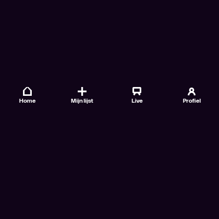
Home
Mijn lijst
Live
Profiel
Veelgestelde vragen
Contact
TV Gids
Doe mee
Nieuwsbrieven
Gebruiksvoorwaarden
Algemene voorwaarden VTM GO+