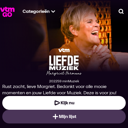
Categorieën
Zo
Liefde voor Muziek
2022
59 min
Muziek
Productiejaar
Tijdsduur
Genre
Rust zacht, lieve Margriet. Bedankt voor alle mooie
momenten en jouw Liefde voor Muziek. Deze is voor jou!
Kijk nu
Mijn lijst