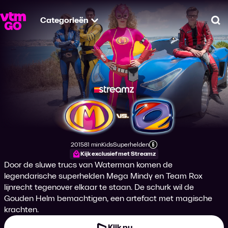
Categorieën
Zo
Mega Mindy versu
2015
81 min
Kids
Superhelden
Productiejaar
Tijdsduur
Genre
Genre
Leeftijdsclassificatie
Kijk exclusief met Streamz
Door de sluwe trucs van Waterman komen de
legendarische superhelden Mega Mindy en Team Rox
lijnrecht tegenover elkaar te staan. De schurk wil de
Gouden Helm bemachtigen, een artefact met magische
krachten.
Kijk nu