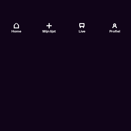
Home
Mijn lijst
Live
Profiel
Veelgestelde vragen
Contact
TV Gids
Doe mee
Nieuwsbrieven
Gebruiksvoorwaarden
Algemene voorwaarden VTM GO+
Algemene voorwaarden Streamz
Algemene voorwaarden Cinema
Privacybeleid
Cookiebeleid