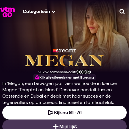
Categorieën
Zo
Megan
2026
2 seizoenen
Reality
Productiejaar
Genre
Leeftijdsclassificatie
Kijk alle afleveringen met Streamz
In 'Megan, een bewogen jaar' zien we hoe de influencer
Megan 'Temptation Island' Desaever pendelt tussen
Oostende en Dubai en dealt met haar succes en de
tegenvallers op amoureus, financieel en familiaal vlak.
Kijk nu S1 - A1
Mijn lijst