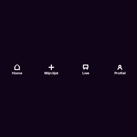
Home
Mijn lijst
Live
Profiel
Veelgestelde vragen
Contact
TV Gids
Doe mee
Nieuwsbrieven