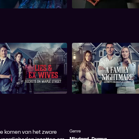
ts on Maple Street 1:
Secrets on Maple Stre
ies and Ex Wives
Family Nightma
 te komen van het zware
Genre
Misdaad
,
Drama