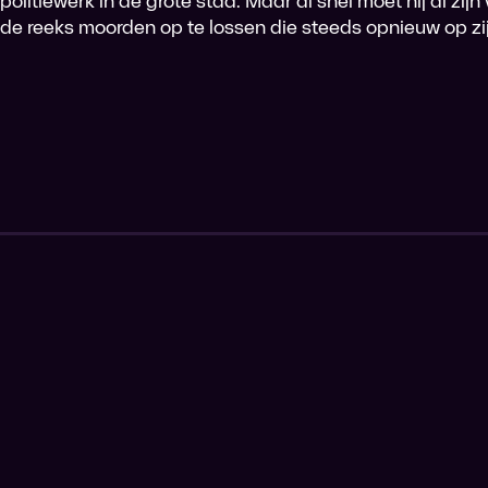
politiewerk in de grote stad. Maar al snel moet hij al zi
de reeks moorden op te lossen die steeds opnieuw op zi