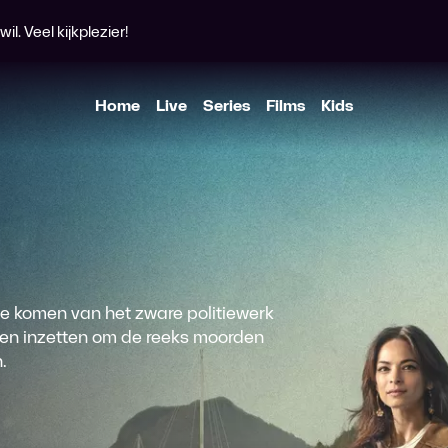
l. Veel kijkplezier!
Home
Live
Series
Films
Kids
 te komen van het zware politiewerk
eden inzetten om de reeks moorden
.