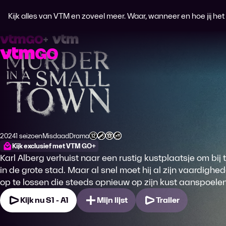
Kijk alles van VTM en zoveel meer. Waar, wanneer en hoe jij het wi
Murder in a Small Town
2024
1 seizoen
Misdaad
Drama
Productiejaar
Genre
Genre
Leeftijdsclassificatie
Kijk exclusief met VTM GO+
Karl Alberg verhuist naar een rustig kustplaatsje om bij
in de grote stad. Maar al snel moet hij al zijn vaardigh
op te lossen die steeds opnieuw op zijn kust aanspoelen
Kijk nu S1 - A1
Mijn lijst
Trailer