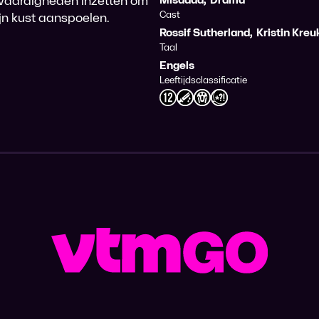
jn vaardigheden inzetten om
Cast
jn kust aanspoelen.
Rossif Sutherland
,
Kristin Kreu
Taal
Engels
Leeftijdsclassificatie