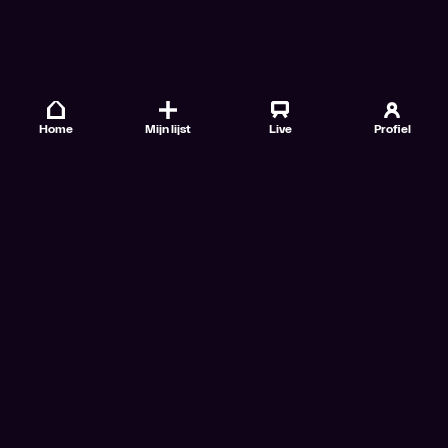
Home
Mijn lijst
Live
Profiel
Veelgestelde vragen
Contact
TV Gids
Doe mee
Nieuwsbrieven
Gebruiksvoorwaarden
Algemene voorwaarden VTM GO+
Algemene voorwaarden Streamz
Algemene voorwaarden Cinema
Privacybeleid