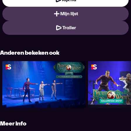
Mijn lijst
Trailer
Anderen bekeken ook
Nachtwacht - Het Vervloekte
Nachtwacht Plop
Perkament
20
Me
Meer info