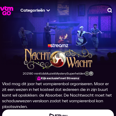
Categorieën
Zo
Nachtwacht - Het 
2021
80 min
Kids
Muziek
Mystery
Superhelden
Productiejaar
Tijdsduur
Genre
Genre
Genre
Genre
Leeftijdsclassificatie
Kijk exclusief met Streamz
Vlad mag dit jaar het vampierenbal organiseren. Maar er
zit een wezen in het kasteel dat iedereen die in zijn buurt
komt wil opslokken: de Absorber. De Nachtwacht moet het
schaduwwezen verslaan zodat het vampierenbal kan
plaatsvinden.
Kijk nu