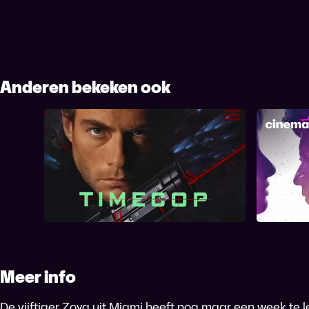
Anderen bekeken ook
Timecop
T
Meer info
De vijftiger Zoya uit Miami heeft nog maar een week te le