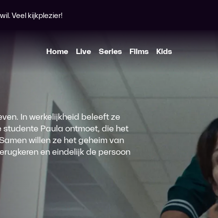
l. Veel kijkplezier!
Home
Live
Series
Films
Kids
ven. In werkelijkheid beleeft ze
 studente Paula ontmoet, die het
 Samen willen ze het geheim van
terugkeren en eindelijk de persoon