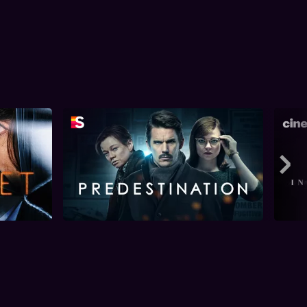
Predestination
Mee