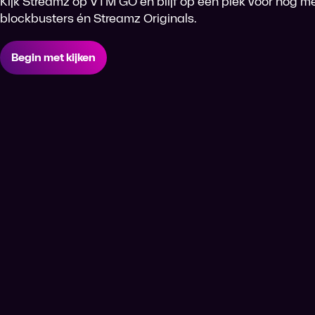
Kijk Streamz op VTM GO en blijf op één plek voor nog me
blockbusters én Streamz Originals.
Begin met kijken