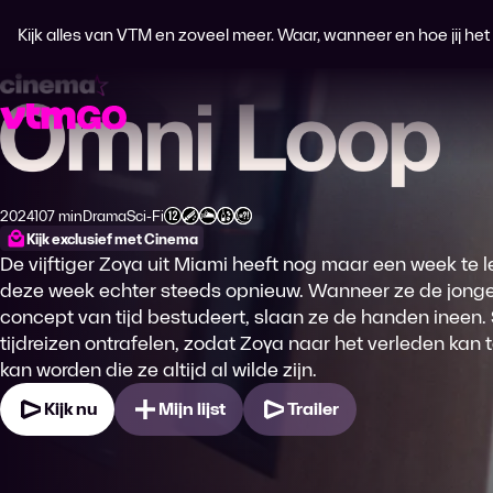
Kijk alles van VTM en zoveel meer. Waar, wanneer en hoe jij het wi
Omni Loop
2024
107 min
Drama
Sci-Fi
Productiejaar
Tijdsduur
Genre
Genre
Leeftijdsclassificatie
Kijk exclusief met Cinema
De vijftiger Zoya uit Miami heeft nog maar een week te le
deze week echter steeds opnieuw. Wanneer ze de jonge
concept van tijd bestudeert, slaan ze de handen ineen.
tijdreizen ontrafelen, zodat Zoya naar het verleden kan 
kan worden die ze altijd al wilde zijn.
Kijk nu
Mijn lijst
Trailer