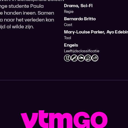
nge studente Paula
Drama
,
Sci-Fi
Regie
 de handen ineen. Samen
Bernardo Britto
ya naar het verleden kan
Cast
d al wilde zijn.
Mary-Louise Parker
,
Ayo Edebir
Taal
Engels
Leeftijdsclassificatie