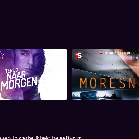
erug naar Morgen
Moresnet
ven. In werkelijkheid beleeft
Genre