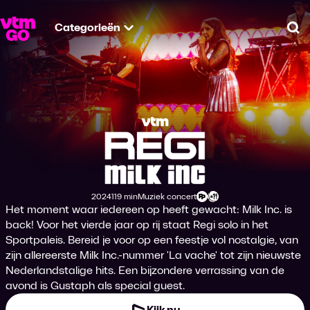
Categorieën
Zo
Regi in het Sportpale
2024
119 min
Muziek concert
Productiejaar
Tijdsduur
Genre
Leeftijdsclassificatie
Het moment waar iedereen op heeft gewacht: Milk Inc. is
back! Voor het vierde jaar op rij staat Regi solo in het
Sportpaleis. Bereid je voor op een feestje vol nostalgie, van
zijn allereerste Milk Inc.-nummer 'La vache' tot zijn nieuwste
Nederlandstalige hits. Een bijzondere verrassing van de
avond is Gustaph als special guest.
Kijk nu