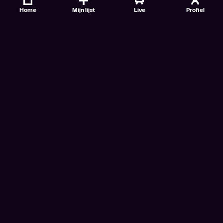
Home
Mijn lijst
Live
Profiel
Veelgestelde vragen
Contact
TV Gids
Doe mee
Nieuwsbrieven
Gebruiksvoorwaarden
Algemene voorwaarden VTM GO+
Algemene voorwaarden Streamz
Algemene voorwaarden Cinema
Privacybeleid
Cookiebeleid
Toegankelijkheidsverklaring