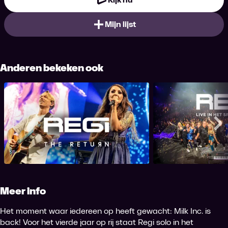
Mijn lijst
Anderen bekeken ook
Regi: The Return
Regi: Live in h
Me
Meer info
Het moment waar iedereen op heeft gewacht: Milk Inc. is
back! Voor het vierde jaar op rij staat Regi solo in het