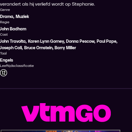
verandert als hij verliefd wordt op Stephanie.
Genre
Drama
,
Muziek
Regie
John Badham
Cast
John Travolta
,
Karen Lynn Gorney
,
Donna Pescow
,
Paul Pape
,
Joseph Cali
,
Bruce Ornstein
,
Barry Miller
Taal
Engels
Leeftijdsclassificatie