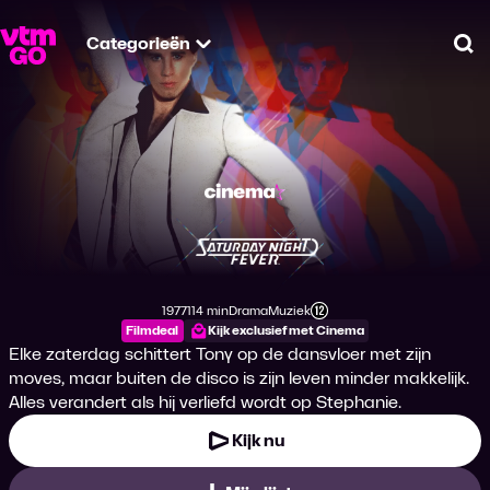
Categorieën
Zo
Saturday Night Fev
1977
114 min
Drama
Muziek
Productiejaar
Tijdsduur
Genre
Genre
Leeftijdsclassificatie
Filmdeal
Kijk exclusief met Cinema
Elke zaterdag schittert Tony op de dansvloer met zijn
moves, maar buiten de disco is zijn leven minder makkelijk.
Alles verandert als hij verliefd wordt op Stephanie.
Kijk nu