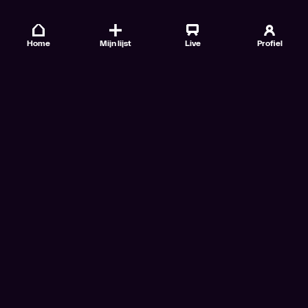
Home
Mijn lijst
Live
Profiel
Veelgestelde vragen
Contact
TV Gids
Doe mee
Nieuwsbrieven
Gebruiksvoorwaarden
Algemene voorwaarden VTM GO+
Algemene voorwaarden Streamz
Algemene voorwaarden Cinema
Privacybeleid
Cookiebeleid
Toegankelijkheidsverklaring