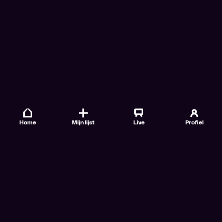
Home
Mijn lijst
Live
Profiel
Veelgestelde vragen
Contact
TV Gids
Doe mee
Nieuwsbrieven