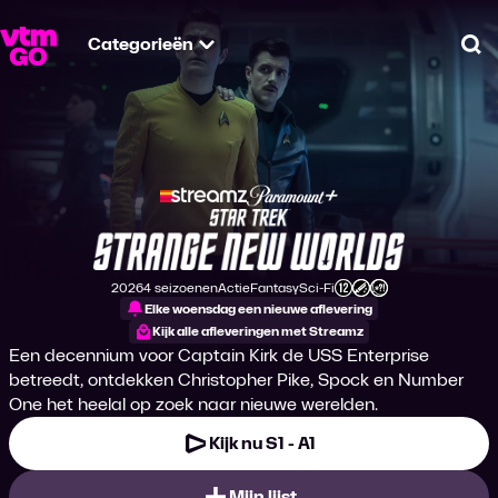
Categorieën
Zo
Star Trek: Strange
2026
4 seizoenen
Actie
Fantasy
Sci-Fi
Productiejaar
Genre
Genre
Genre
Leeftijdsclassificatie
Elke woensdag een nieuwe aflevering
Kijk alle afleveringen met Streamz
Een decennium voor Captain Kirk de USS Enterprise
betreedt, ontdekken Christopher Pike, Spock en Number
One het heelal op zoek naar nieuwe werelden.
Kijk nu S1 - A1
Mijn lijst