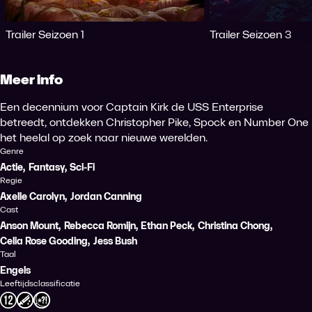
Trailer Seizoen 1
Trailer Seizoen 3
Meer info
Een decennium voor Captain Kirk de USS Enterprise
betreedt, ontdekken Christopher Pike, Spock en Number One
het heelal op zoek naar nieuwe werelden.
Genre
Actie
,
Fantasy
,
Sci-Fi
Regie
Axelle Carolyn
,
Jordan Canning
Cast
Anson Mount
,
Rebecca Romijn
,
Ethan Peck
,
Christina Chong
,
Celia Rose Gooding
,
Jess Bush
Taal
Engels
Leeftijdsclassificatie