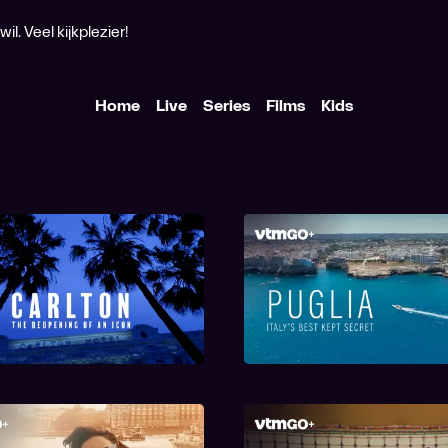
l. Veel kijkplezier!
Home
Live
Series
Films
Kids
ton, the Reopening of
Puglia: Italy's Best
an Icon
Secret