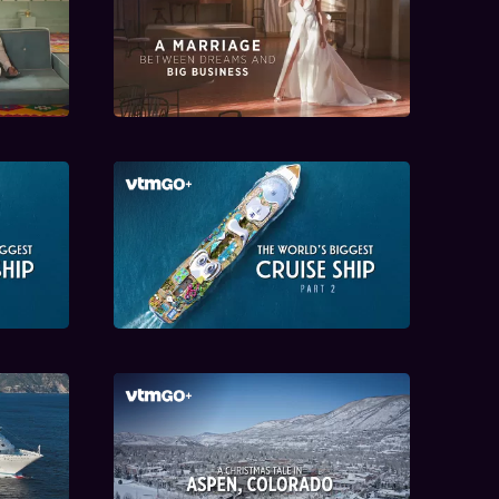
with
Verkopers van
s
bruidsdromen
schip
Het grootste cruiseschip
1
ter wereld: deel 2
sive
Winter in Aspen