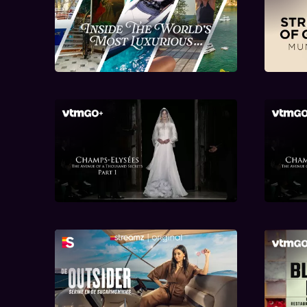
Inside the World's Most
Stre
Luxurious
Champs-Elysées - Deel 1
Cham
De Outsider: Serine en de
Ho
sugarmommies
res