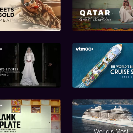
Qatar, a Dynasty 
ets of Gold: Mumbai
Global Ambition
Het grootste cruise
ps-Elysées - Deel 2
ter wereld: deel 
e word je het beste
World's Most Expen
taurant ter wereld?
Cruise