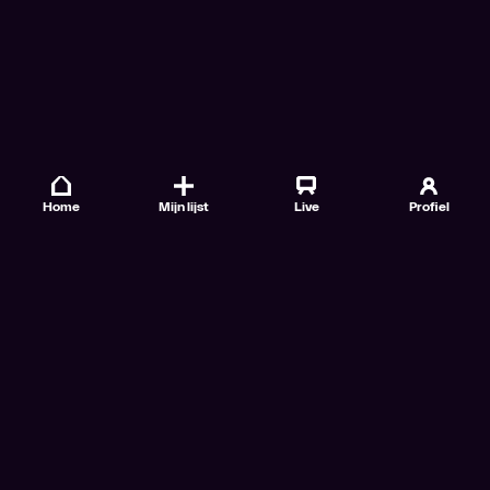
Home
Mijn lijst
Live
Profiel
Veelgestelde vragen
Contact
TV Gids
Doe mee
Nieuwsbrieven
Gebruiksvoorwaarden
Algemene voorwaarden VTM GO+