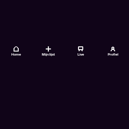
Home
Mijn lijst
Live
Profiel
Veelgestelde vragen
Contact
TV Gids
Doe mee
Nieuwsbrieven
Gebruiksvoorwaarden
Algemene voorwaarden VTM GO+