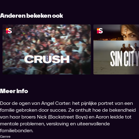
Anderen bekeken ook
Sin City Gigolo:
Crush
Ve
Me
Meer info
Door de ogen van Angel Carter: het pijnlijke portret van een
familie gebroken door succes. Ze onthult hoe de bekendheid
van haar broers Nick (Backstreet Boys) en Aaron leidde tot
mentale problemen, verslaving en uiteenvallende
familiebanden.
Genre