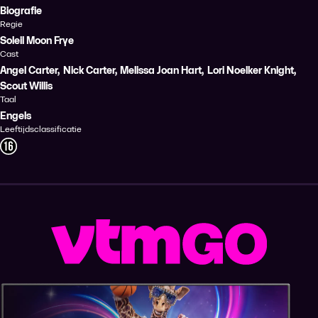
Biografie
Regie
Soleil Moon Frye
Cast
Angel Carter
,
Nick Carter
,
Melissa Joan Hart
,
Lori Noelker Knight
,
Scout Willis
Taal
Engels
Leeftijdsclassificatie