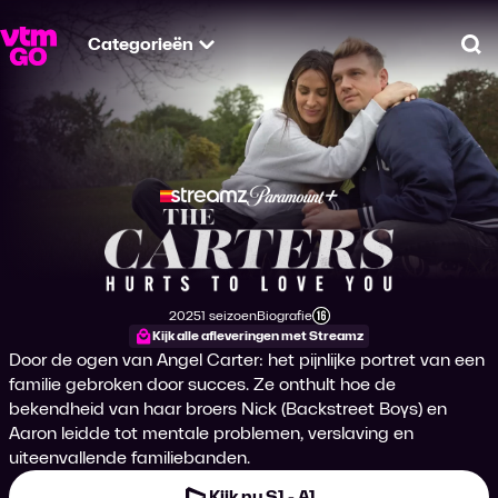
Categorieën
Zo
The Carters: Hurts 
2025
1 seizoen
Biografie
Productiejaar
Genre
Leeftijdsclassificatie
Kijk alle afleveringen met Streamz
Door de ogen van Angel Carter: het pijnlijke portret van een
familie gebroken door succes. Ze onthult hoe de
bekendheid van haar broers Nick (Backstreet Boys) en
Aaron leidde tot mentale problemen, verslaving en
uiteenvallende familiebanden.
Kijk nu S1 - A1