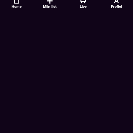
Home
Mijn lijst
Live
Profiel
Veelgestelde vragen
Contact
TV Gids
Doe mee
Nieuwsbrieven
Gebruiksvoorwaarden
Algemene voorwaarden VTM GO+
Algemene voorwaarden Streamz
Algemene voorwaarden Cinema
Privacybeleid
Cookiebeleid
Toegankelijkheidsverklaring