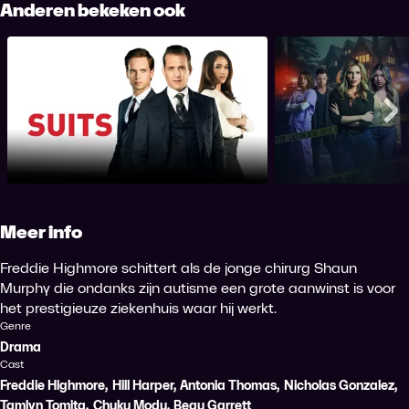
Anderen bekeken ook
Suits
Who's Stalki
Me
Meer info
Freddie Highmore schittert als de jonge chirurg Shaun
Murphy die ondanks zijn autisme een grote aanwinst is voor
het prestigieuze ziekenhuis waar hij werkt.
Genre
Drama
Cast
Freddie Highmore
,
Hill Harper
,
Antonia Thomas
,
Nicholas Gonzalez
,
Tamlyn Tomita
,
Chuku Modu
,
Beau Garrett