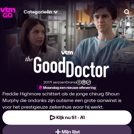
Categorieën
Zo
The Good Doctor
2017
1 seizoen
Drama
Productiejaar
Genre
Leeftijdsclassificatie
Maandag een nieuwe aflevering
Freddie Highmore schittert als de jonge chirurg Shaun
Murphy die ondanks zijn autisme een grote aanwinst is
voor het prestigieuze ziekenhuis waar hij werkt.
Kijk nu S1 - A1
Mijn lijst