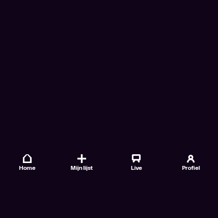
Home
Mijn lijst
Live
Profiel
Veelgestelde vragen