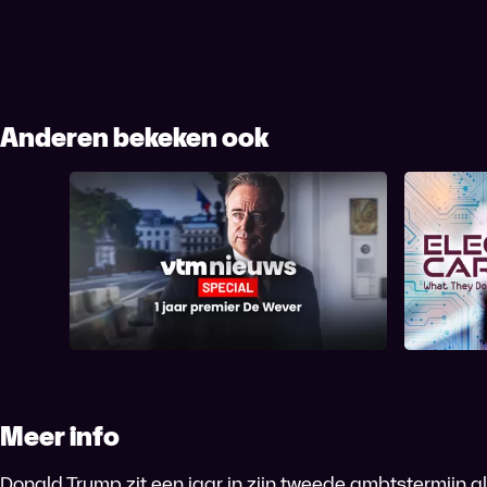
Anderen bekeken ook
VTM NIEUWS Special 1 jaar
Elec
premier De Wever
Don'
Meer info
Donald Trump zit een jaar in zijn tweede ambtstermijn a