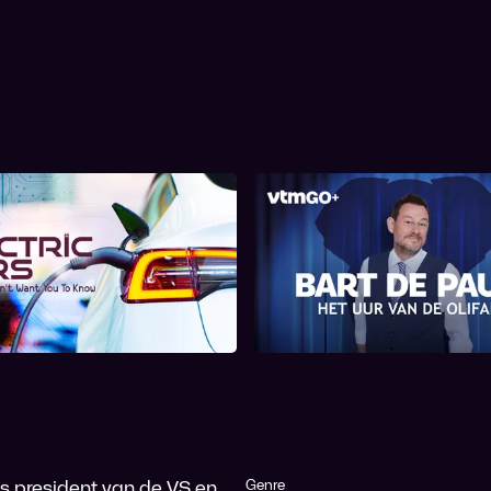
tric Cars: What They
Het Uur van de Oli
t Want You To Know
ls president van de VS en
Genre