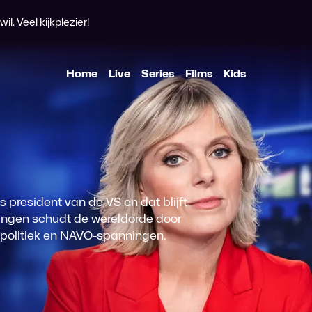
l. Veel kijkplezier!
ump
Home
Live
Series
Films
Kids
s president van de VS en dat blijft
ssingen schudt de wereldorde door
e politiek en NAVO-spanningen.