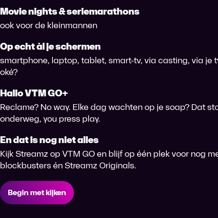
Movie nights & seriemarathons
ook voor de kleinmannen
Op echt àl je schermen
smartphone, laptop, tablet, smart-tv, via casting, via je
oké?
Hallo VTM GO+
Reclame? No way. Elke dag wachten op je soap? Dat sto
onderweg, you press play.
En dat is nog niet alles
Kijk Streamz op VTM GO en blijf op één plek voor nog me
blockbusters én Streamz Originals.
Begin met kijken