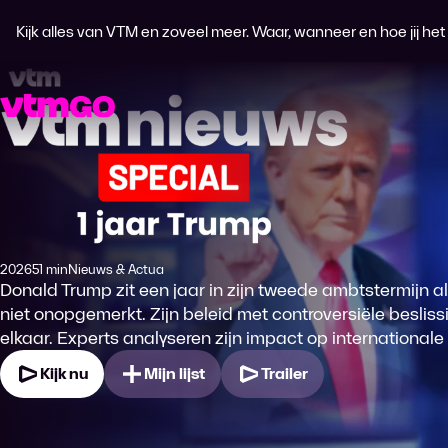
Kijk alles van VTM en zoveel meer. Waar, wanneer en hoe jij het wi
VTM NIEUWS Special: 1 Jaar Tr
2026
51 min
Nieuws & Actua
Productiejaar
Tijdsduur
Genre
Donald Trump zit een jaar in zijn tweede ambtstermijn al
niet onopgemerkt. Zijn beleid met controversiële besli
elkaar. Experts analyseren zijn impact op international
Kijk nu
Mijn lijst
Trailer