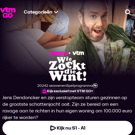
Categorieën
Zo
Wie zoekt die Wint
2024
2 seizoenen
Spelprogramma
Productiejaar
Genre
Leeftijdsclassificatie
Kijk exclusief met VTM GO+
Jens Dendoncker en zijn verstopteam sturen gezinnen op
de grootste schattenjacht ooit. Zijn ze bereid om een
ravage aan te richten in hun eigen woning om 100.000 euro
rijker te worden?
Kijk nu S1 - A1