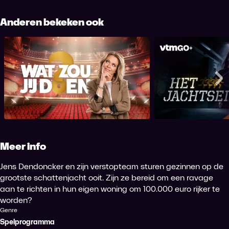
Anderen bekeken ook
Wat Zou Jij Doen?
Het Jach
Me
Meer info
Jens Dendoncker en zijn verstopteam sturen gezinnen op de
grootste schattenjacht ooit. Zijn ze bereid om een ravage
aan te richten in hun eigen woning om 100.000 euro rijker te
worden?
Genre
Spelprogramma