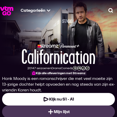
Categorieën
Zo
Californication
2014
7 seizoenen
Drama
Comedy
Productiejaar
Genre
Genre
Leeftijdsclassificatie
Kijk alle afleveringen met Streamz
Hank Moody is een romanschrijver die met veel moeite zijn
13-jarige dochter helpt opvoeden en nog steeds van zijn ex-
vriendin Karen houdt.
Kijk nu S1 - A1
Mijn lijst