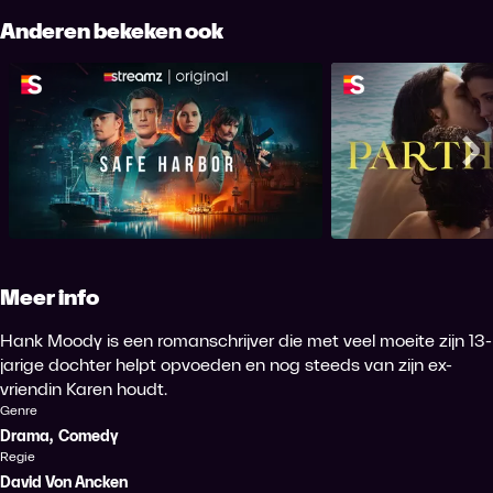
Anderen bekeken ook
Safe Harbor
Parth
Me
Meer info
Hank Moody is een romanschrijver die met veel moeite zijn 13-
jarige dochter helpt opvoeden en nog steeds van zijn ex-
vriendin Karen houdt.
Genre
Drama
,
Comedy
Regie
David Von Ancken