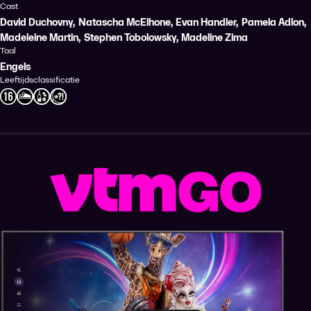
Cast
David Duchovny
,
Natascha McElhone
,
Evan Handler
,
Pamela Adlon
,
Madeleine Martin
,
Stephen Tobolowsky
,
Madeline Zima
Taal
Engels
Leeftijdsclassificatie