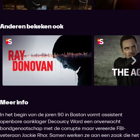
Seriepremière.
Anderen bekeken ook
Ray Donovan
The A
Me
Meer info
In het begin van de jaren 90 in Boston vormt assistent
openbare aanklager Decourcy Ward een onverwacht
bondgenootschap met de corrupte maar vereerde FBI-
veteraan Jackie Rhor. Samen werken ze aan een zaak die het