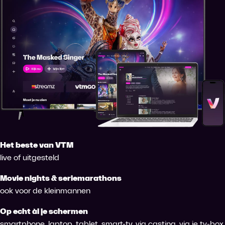
Het beste van VTM
live of uitgesteld
Movie nights & seriemarathons
ook voor de kleinmannen
Op echt àl je schermen
smartphone, laptop, tablet, smart-tv, via casting, via je tv-box