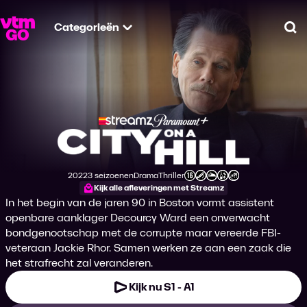
Categorieën
Zo
City on a Hill
2022
3 seizoenen
Drama
Thriller
Productiejaar
Genre
Genre
Leeftijdsclassificatie
Kijk alle afleveringen met Streamz
In het begin van de jaren 90 in Boston vormt assistent
openbare aanklager Decourcy Ward een onverwacht
bondgenootschap met de corrupte maar vereerde FBI-
veteraan Jackie Rhor. Samen werken ze aan een zaak die
het strafrecht zal veranderen.
Kijk nu S1 - A1