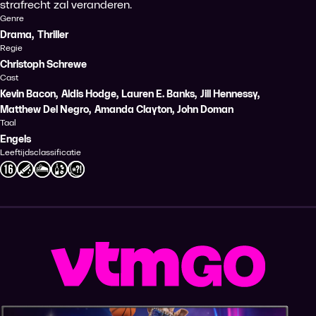
strafrecht zal veranderen.
Genre
Drama
,
Thriller
Regie
Christoph Schrewe
Cast
Kevin Bacon
,
Aldis Hodge
,
Lauren E. Banks
,
Jill Hennessy
,
Matthew Del Negro
,
Amanda Clayton
,
John Doman
Taal
Engels
Leeftijdsclassificatie