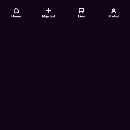
Home
Mijn lijst
Live
Profiel
Veelgestelde vragen
Contact
TV Gids
Doe mee
Nieuwsbrieven
Gebruiksvoorwaarden
Algemene voorwaarden VTM GO+
Algemene voorwaarden Streamz
Algemene voorwaarden Cinema
Privacybeleid
Cookiebeleid
Toegankelijkheidsverklaring