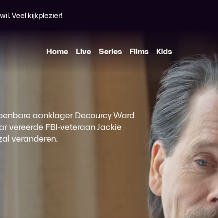
l. Veel kijkplezier!
Home
Live
Series
Films
Kids
t openbare aanklager Decourcy Ward
 vereerde FBI-veteraan Jackie
zal veranderen.