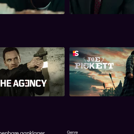
il Jenny helpen.
krijgt een verontrustend telefoo
The Agency
Joe Pickett
 openbare aanklager
Genre