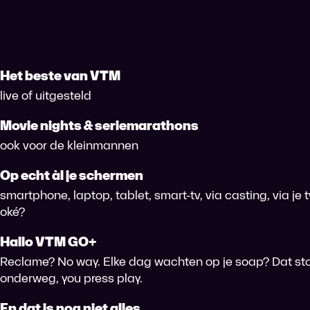
Het beste van VTM
live of uitgesteld
Movie nights & seriemarathons
ook voor de kleinmannen
Op echt àl je schermen
smartphone, laptop, tablet, smart-tv, via casting, via je
oké?
Hallo VTM GO+
Reclame? No way. Elke dag wachten op je soap? Dat sto
onderweg, you press play.
En dat is nog niet alles