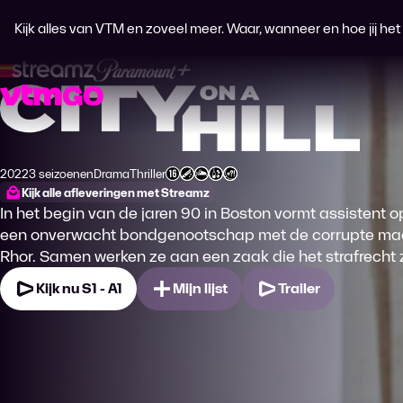
Kijk alles van VTM en zoveel meer. Waar, wanneer en hoe jij het wi
City on a Hill
2022
3 seizoenen
Drama
Thriller
Productiejaar
Genre
Genre
Leeftijdsclassificatie
Kijk alle afleveringen met Streamz
In het begin van de jaren 90 in Boston vormt assisten
een onverwacht bondgenootschap met de corrupte maar
Rhor. Samen werken ze aan een zaak die het strafrecht 
Kijk nu S1 - A1
Mijn lijst
Trailer