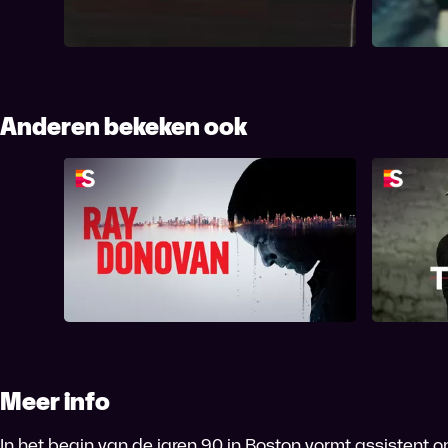
vrijwilligerswerk. Seizoensprèmiere.
Diarmuid w
Anderen bekeken ook
Ray Donovan
Meer info
In het begin van de jaren 90 in Boston vormt assistent