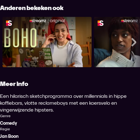
Anderen bekeken ook
BOHO
Oh, O
Me
Meer info
Een hilarisch sketchprogramma over millennials in hippe
koffiebars, vlotte reclameboys met een koersvelo en
vingerwijzende hipsters.
Genre
Comedy
Regie
Jan Boon