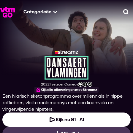
Categorieën
Zo
Dansaertvlaminge
2022
1 seizoen
Comedy
Productiejaar
Genre
Leeftijdsclassificatie
Kijk alle afleveringen met Streamz
Een hilarisch sketchprogramma over millennials in hippe
koffiebars, vlotte reclameboys met een koersvelo en
vingerwijzende hipsters.
Kijk nu S1 - A1