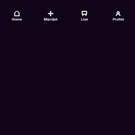
Home
Mijn lijst
Live
Profiel
Veelgestelde vragen
Contact
TV Gids
Doe mee
Nieuwsbrieven
Gebruiksvoorwaarden
Algemene voorwaarden VTM GO+
Algemene voorwaarden Streamz
Algemene voorwaarden Cinema
Privacybeleid
Cookiebeleid
Toegankelijkheidsverklaring