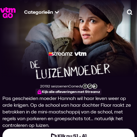
Categorieën
Zo
De Luizenmoeder
2019
2 seizoenen
Comedy
Productiejaar
Genre
Leeftijdsclassificatie
Kijk alle afleveringen met Streamz
Pas gescheiden moeder Hannah wil haar leven weer op
orde krijgen. Op de school van haar dochter Floor raakt ze
betrokken in de mini-maatschappij van de school, met
regels van parkeren en groepschats tot... natuurlijk het
controleren op luizen.
Kijk nu S1 - A1