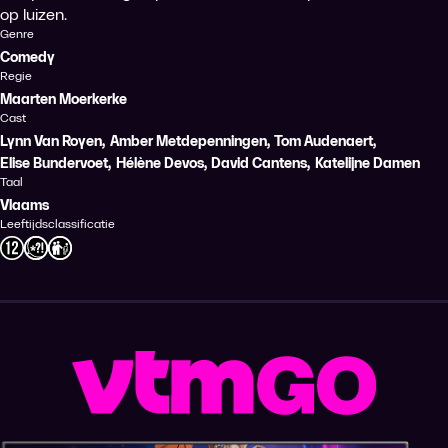
op luizen.
Genre
Comedy
Regie
Maarten Moerkerke
Cast
Lynn Van Royen
,
Amber Metdepenningen
,
Tom Audenaert
,
Elise Bundervoet
,
Hélène Devos
,
David Cantens
,
Katelijne Damen
Taal
Vlaams
Leeftijdsclassificatie