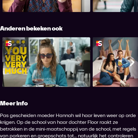
regio te maken. De komst van nieuwe leerling
iedereen de damestoile
Ahmed zorgt voor opschudding.
voor irritatie zorgt.
Anderen bekeken ook
F*** You Very, Very Much
Ex
Me
Meer info
Pas gescheiden moeder Hannah wil haar leven weer op orde
krijgen. Op de school van haar dochter Floor raakt ze
betrokken in de mini-maatschappij van de school, met regels
van parkeren en groepschats tot... natuurlijk het controleren