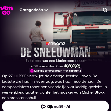
Categorieën
Zo
De Sneeuwman: Ge
2021
1 seizoen
True Crime
Productiejaar
Genre
Leeftijdsclassificatie
Kijk alle afleveringen met Streamz
Op 27 juli 1991 verdwijnt de elfjarige Jessica Laven. De
laatste die haar in leven zag, was haar moordenaar. De
compositiefoto toont een vriendelijk, wat koddig gezicht. In
werkelijkheid gaat er achter het masker van Michel Stokx
een monster schuil.
Kijk nu S1 - A1