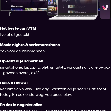
Het beste van VTM
live of uitgesteld
Movie nights & seriemarathons
ook voor de kleinmannen
Op echt àl je schermen
smartphone, laptop, tablet, smart-tv, via casting, via je tv-box
– gewoon overal, oké?
Hallo VTM GO+
Reclame? No way. Elke dag wachten op je soap? Dat stopt
today. En ook onderweg, you press play.
En dat is nog niet alles
Kijk Streamz op VTM GO en blijf op één plek voor nog meer