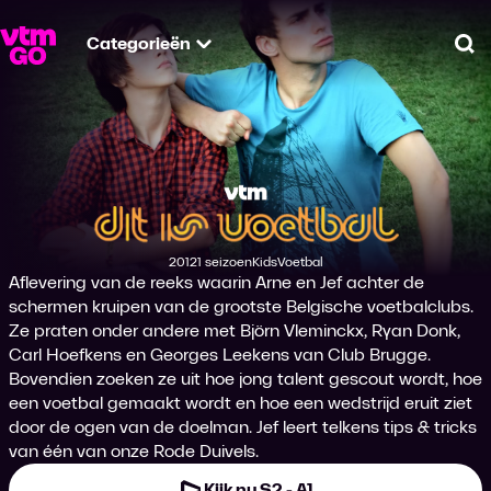
Categorieën
Zo
Dit Is Voetbal
2012
1 seizoen
Kids
Voetbal
Productiejaar
Genre
Genre
Aflevering van de reeks waarin Arne en Jef achter de
schermen kruipen van de grootste Belgische voetbalclubs.
Ze praten onder andere met Björn Vleminckx, Ryan Donk,
Carl Hoefkens en Georges Leekens van Club Brugge.
Bovendien zoeken ze uit hoe jong talent gescout wordt, hoe
een voetbal gemaakt wordt en hoe een wedstrijd eruit ziet
door de ogen van de doelman. Jef leert telkens tips & tricks
van één van onze Rode Duivels.
Kijk nu S2 - A1