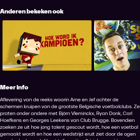
Anderen bekeken ook
Hoe Word Ik een Kampioen ?
Summer Skil
Me
Meer info
Aflevering van de reeks waarin Arne en Jef achter de
schermen kruipen van de grootste Belgische voetbalclubs. Ze
praten onder andere met Björn Vleminckx, Ryan Donk, Carl
Hoefkens en Georges Leekens van Club Brugge. Bovendien
zoeken ze uit hoe jong talent gescout wordt, hoe een voetbal
gemaakt wordt en hoe een wedstrijd eruit ziet door de ogen