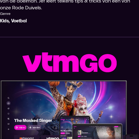
van de doelman. Jef leert telkens tips & tricks van één van
onze Rode Duivels.
Genre
Kids
,
Voetbal