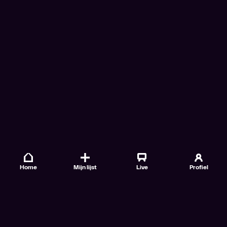
Home
Mijn lijst
Live
Profiel
Veelgestelde vragen
Contact