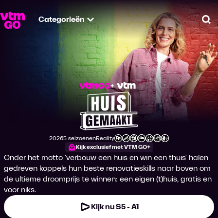
Categorieën
Zo
Huis Gemaakt
2026
5 seizoenen
Reality
Productiejaar
Genre
Leeftijdsclassificatie
Kijk exclusief met VTM GO+
Onder het motto 'verbouw een huis en win een thuis' halen
gedreven koppels hun beste renovatieskills naar boven om
de ultieme droomprijs te winnen: een eigen (t)huis, gratis en
voor niks.
Kijk nu S5 - A1