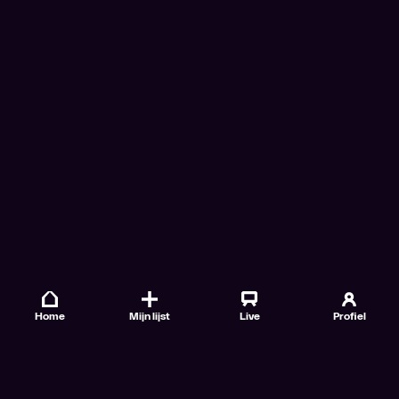
Home
Mijn lijst
Live
Profiel
Veelgestelde vragen