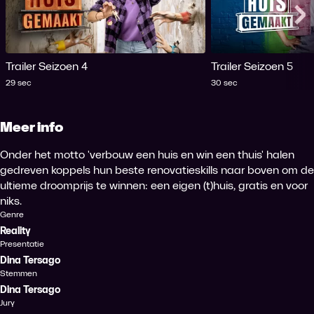
Me
Trailer Seizoen 4
Trailer Seizoen 5
Tijdsduur
Tijdsduur
29 sec
30 sec
Meer info
Onder het motto 'verbouw een huis en win een thuis' halen
gedreven koppels hun beste renovatieskills naar boven om de
ultieme droomprijs te winnen: een eigen (t)huis, gratis en voor
niks.
Genre
Reality
Presentatie
Dina Tersago
Stemmen
Dina Tersago
Jury