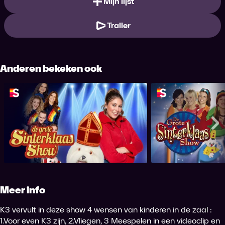
Mijn lijst
Trailer
Anderen bekeken ook
De Grote Sinterklaasshow 2022
De Grote Sinte
Me
Meer info
K3 vervult in deze show 4 wensen van kinderen in de zaal :
1.Voor even K3 zijn, 2.Vliegen, 3 Meespelen in een videoclip en