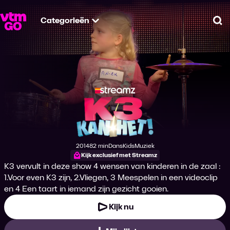
Categorieën
Zo
K3 Kan Het!
2014
82 min
Dans
Kids
Muziek
Productiejaar
Tijdsduur
Genre
Genre
Genre
Kijk exclusief met Streamz
K3 vervult in deze show 4 wensen van kinderen in de zaal :
1.Voor even K3 zijn, 2.Vliegen, 3 Meespelen in een videoclip
en 4 Een taart in iemand zijn gezicht gooien.
Kijk nu