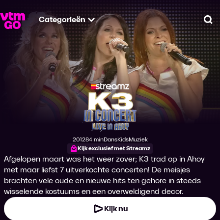
Categorieën
Zo
K3 in Concert - Live
2012
84 min
Dans
Kids
Muziek
Productiejaar
Tijdsduur
Genre
Genre
Genre
Kijk exclusief met Streamz
Afgelopen maart was het weer zover; K3 trad op in Ahoy
met maar liefst 7 uitverkochte concerten! De meisjes
brachten vele oude en nieuwe hits ten gehore in steeds
wisselende kostuums en een overweldigend decor.
Kijk nu