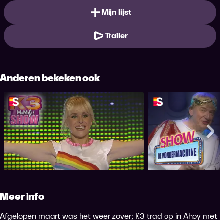
Mijn lijst
Trailer
Anderen bekeken ook
K3 MaMaSé!
K3 & de Wo
Me
Meer info
Afgelopen maart was het weer zover; K3 trad op in Ahoy met