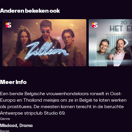
Anderen bekeken ook
Zillion
20 Jaar H
Me
Meer info
Een bende Belgische vrouwenhandelaars ronselt in Oost-
Europa en Thailand meisjes om ze in België te laten werken
als prostituees. De meesten komen terecht in de beruchte
Antwerpse stripclub Studio 69.
Genre
Misdaad
,
Drama
Regie