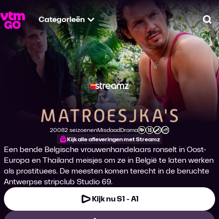
Categorieën
Zo
Matroesjka's
2008
2 seizoenen
Misdaad
Drama
Productiejaar
Genre
Genre
Leeftijdsclassificatie
Kijk alle afleveringen met Streamz
Een bende Belgische vrouwenhandelaars ronselt in Oost-
Europa en Thailand meisjes om ze in België te laten werken
als prostituees. De meesten komen terecht in de beruchte
Antwerpse stripclub Studio 69.
Kijk nu S1 - A1