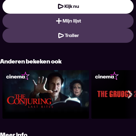
Kijk nu
Mijn lijst
Trailer
Anderen bekeken ook
The Conjuring: Last Rites
The Gr
Me
Meer info