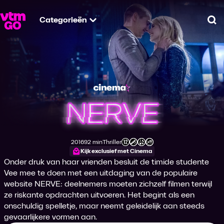
Categorieën
Zo
Nerve
2016
92 min
Thriller
Productiejaar
Tijdsduur
Genre
Leeftijdsclassificatie
Kijk exclusief met Cinema
Onder druk van haar vrienden besluit de timide studente
Vee mee te doen met een uitdaging van de populaire
website NERVE: deelnemers moeten zichzelf filmen terwijl
ze riskante opdrachten uitvoeren. Het begint als een
onschuldig spelletje, maar neemt geleidelijk aan steeds
gevaarlijkere vormen aan.