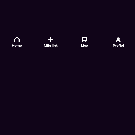
Home
Mijn lijst
Live
Profiel
Veelgestelde vragen
Contact
TV Gids
Doe mee
Nieuwsbrieven
Gebruiksvoorwaarden
Algemene voorwaarden VTM GO+
Algemene voorwaarden Streamz
Algemene voorwaarden Cinema