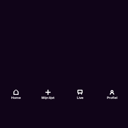
Home
Mijn lijst
Live
Profiel
Veelgestelde vragen