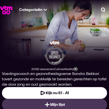
Categorieën
Zo
Open Keuken met S
2018
2 seizoenen
Culinair
Reality
Productiejaar
Genre
Genre
Leeftijdsclassificatie
Voedingscoach en gezondheidsgoeroe Sandra Bekkari
tovert gezonde en makkelijk te bereiden gerechten op tafel
die door jong en oud gesmaakt worden.
Kijk nu S1 - A1
Mijn lijst