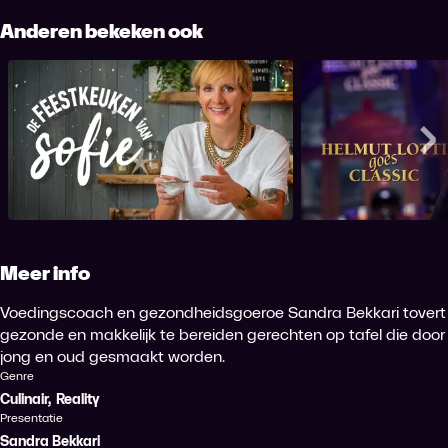
Anderen bekeken ook
De Feestkeuken van Sofie
Lotti Goe
Me
Meer info
Voedingscoach en gezondheidsgoeroe Sandra Bekkari tovert
gezonde en makkelijk te bereiden gerechten op tafel die door
jong en oud gesmaakt worden.
Genre
Culinair
,
Reality
Presentatie
Sandra Bekkari