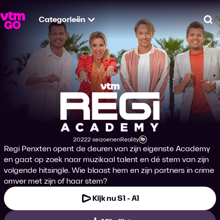
Categorieën
Zo
Regi Academy
2022
2 seizoenen
Reality
Productiejaar
Genre
Leeftijdsclassificatie
Regi Penxten opent de deuren van zijn eigenste Academy
en gaat op zoek naar muzikaal talent en dé stem van zijn
volgende hitsingle. Wie blaast hem en zijn partners in crime
omver met zijn of haar stem?
Kijk nu S1 - A1