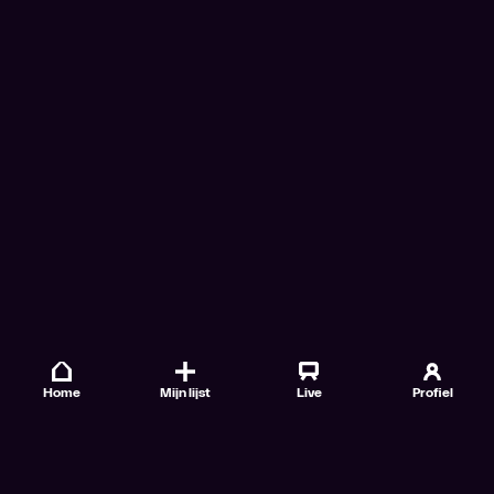
Home
Mijn lijst
Live
Profiel
Veelgestelde vragen