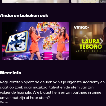
Anderen bekeken ook
K2 zoekt K3
Laura Tesoro: Me
Me
Meer info
Regi Penxten opent de deuren van zijn eigenste Academy en
gaat op zoek naar muzikaal talent en dé stem van zijn
volgende hitsingle. Wie blaast hem en zijn partners in crime
omver met zijn of haar stem?
Genre