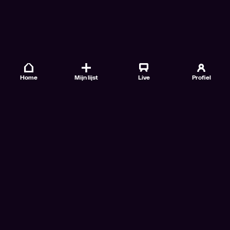
Home
Mijn lijst
Live
Profiel
Veelgestelde vragen
Contact
TV Gids
Doe mee
Nieuwsbrieven
Gebruiksvoorwaarden
Algemene voorwaarden VTM GO+
Algemene voorwaarden Streamz
Algemene voorwaarden Cinema