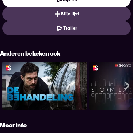
Mijn lijst
Trailer
Anderen bekeken ook
De Behandeling
Storm
Me
Meer info