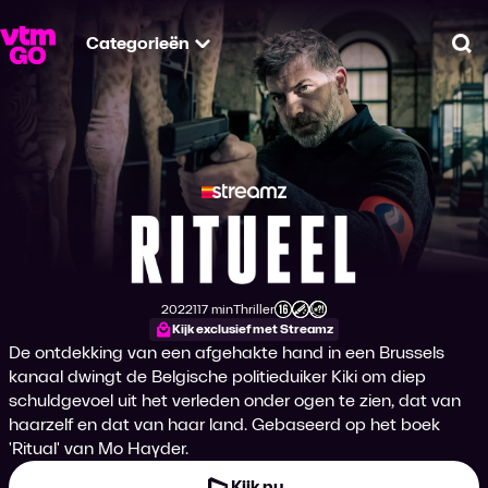
Categorieën
Zo
Ritueel
2022
117 min
Thriller
Productiejaar
Tijdsduur
Genre
Leeftijdsclassificatie
Kijk exclusief met Streamz
De ontdekking van een afgehakte hand in een Brussels
kanaal dwingt de Belgische politieduiker Kiki om diep
schuldgevoel uit het verleden onder ogen te zien, dat van
haarzelf en dat van haar land. Gebaseerd op het boek
'Ritual' van Mo Hayder.
Kijk nu