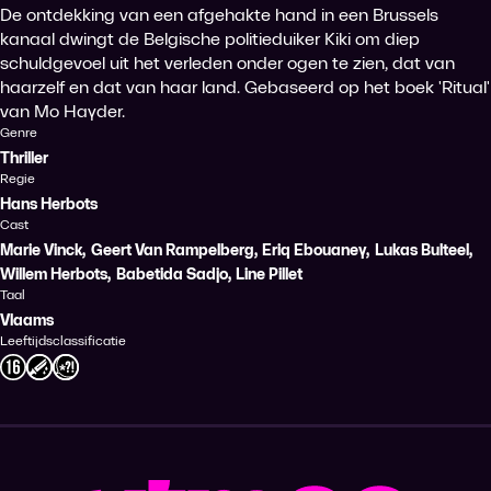
De ontdekking van een afgehakte hand in een Brussels
kanaal dwingt de Belgische politieduiker Kiki om diep
schuldgevoel uit het verleden onder ogen te zien, dat van
haarzelf en dat van haar land. Gebaseerd op het boek 'Ritual'
van Mo Hayder.
Genre
Thriller
Regie
Hans Herbots
Cast
Marie Vinck
,
Geert Van Rampelberg
,
Eriq Ebouaney
,
Lukas Bulteel
,
Willem Herbots
,
Babetida Sadjo
,
Line Pillet
Taal
Vlaams
Leeftijdsclassificatie