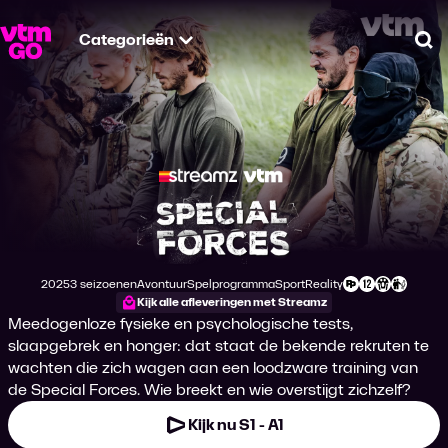
Categorieën
Zo
Special Forces
2025
3 seizoenen
Avontuur
Spelprogramma
Sport
Reality
Productiejaar
Genre
Genre
Genre
Genre
Leeftijdsclassificatie
Kijk alle afleveringen met Streamz
Meedogenloze fysieke en psychologische tests,
slaapgebrek en honger: dat staat de bekende rekruten te
wachten die zich wagen aan een loodzware training van
de Special Forces. Wie breekt en wie overstijgt zichzelf?
Kijk nu S1 - A1