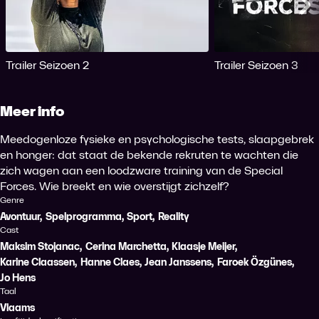
Me
Trailer Seizoen 2
Trailer Seizoen 3
Meer info
Meedogenloze fysieke en psychologische tests, slaapgebrek
en honger: dat staat de bekende rekruten te wachten die
zich wagen aan een loodzware training van de Special
Forces. Wie breekt en wie overstijgt zichzelf?
Genre
Avontuur
,
Spelprogramma
,
Sport
,
Reality
Cast
Maksim Stojanac
,
Cerina Marchetta
,
Klaasje Meijer
,
Karine Claassen
,
Hanne Claes
,
Jean Janssens
,
Faroek Özgünes
,
Jo Hens
Taal
Vlaams