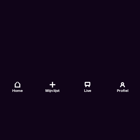
Home
Mijn lijst
Live
Profiel
Veelgestelde vragen
Contact
TV Gids
Doe mee