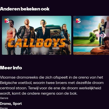
Anderen bekeken ook
Callboys
Non
Me
Meer info
Vlaamse dramareeks die zich afspeelt in de arena van het
Belgische voetbal, waarin twee broers met dezelfde droom
centraal staan. Terwijl voor de ene de droom werkelijkheid
wordt, komt de andere nergens aan de bak.
Genre
Drama
,
Sport
Regie