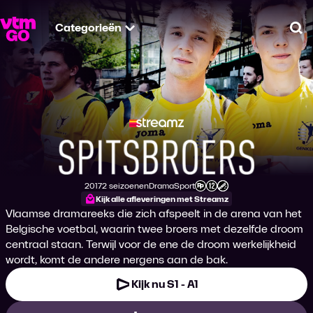
Categorieën
Zo
Spitsbroers
2017
2 seizoenen
Drama
Sport
Productiejaar
Genre
Genre
Leeftijdsclassificatie
Kijk alle afleveringen met Streamz
Vlaamse dramareeks die zich afspeelt in de arena van het
Belgische voetbal, waarin twee broers met dezelfde droom
centraal staan. Terwijl voor de ene de droom werkelijkheid
wordt, komt de andere nergens aan de bak.
Kijk nu S1 - A1