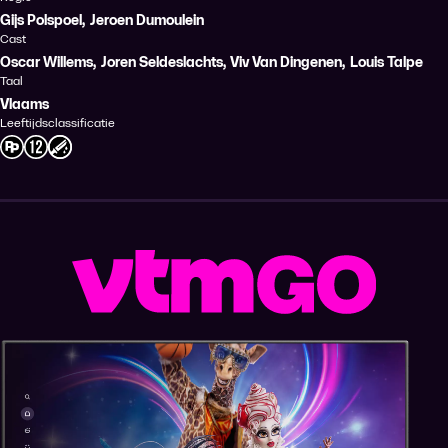
Gijs Polspoel
,
Jeroen Dumoulein
Cast
Oscar Willems
,
Joren Seldeslachts
,
Viv Van Dingenen
,
Louis Talpe
Taal
Vlaams
Leeftijdsclassificatie