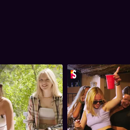
ing 2
3. Aflevering 3
pen in Streamz abonnement
18 min
Inbegrepen in Streamz abonn
Tijdsduur
orden wakker met een kater.
Om de avond goed in te zetten,
2. Aflevering 2
3. Aflevering 3
 de dag worden er spannende
duo's een sensueel spelletje Cir
stions op tafel gegooid die de
Death. Dylan geeft een lapdan
ten beantwoorden. Na een
iedereen van opkijkt. Liam en M
door de stad spelen ze een
de geweldige opdracht om een 
earpong.
organiseren met als thema 'gend