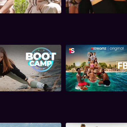
Bootcamp
FBoy Island