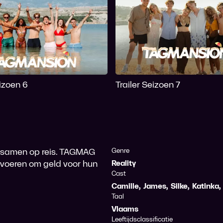
eizoen 6
Trailer Seizoen 7
n samen op reis. TAGMAG
Genre
itvoeren om geld voor hun
Reality
Cast
Camille
,
James
,
Silke
,
Katinka
,
Taal
Vlaams
Leeftijdsclassificatie