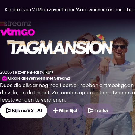
Kijk alles van VTM en zoveel meer. Waar, wanneer en hoe jij het wi
Tagmansion
2026
5 seizoenen
Reality
Productiejaar
Genre
Leeftijdsclassificatie
Kijk alle afleveringen met Streamz
Duo's die elkaar nog nooit eerder hebben ontmoet gaan
de villa, en dat is het. Ze moeten opdrachten uitvoeren 
feestavonden te verdienen.
Kijk nu S3 - A1
Mijn lijst
Trailer