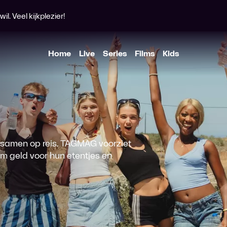
l. Veel kijkplezier!
Home
Live
Series
Films
Kids
 samen op reis. TAGMAG voorziet
om geld voor hun etentjes en