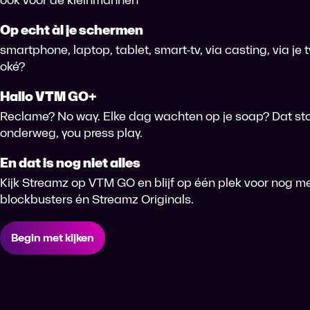
Op echt àl je schermen
smartphone, laptop, tablet, smart-tv, via casting, via je
oké?
Hallo VTM GO+
Reclame? No way. Elke dag wachten op je soap? Dat sto
onderweg, you press play.
En dat is nog niet alles
Kijk Streamz op VTM GO en blijf op één plek voor nog me
blockbusters én Streamz Originals.
Begin met kijken