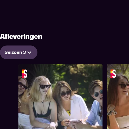
Afleveringen
Seizoen 3
1. Aflevering 1
2. Aflever
Inbegrepen in Streamz abonnement
19 min
Inbegre
Tijdsduur
Tijdsduur
In de eerste aflevering van Tagmansion
De duo's w
1. Aflevering 1
leren de vier nieuwe duo's elkaar kennen.
Gedurende
Er worden opdrachten gegeven waardoor
random que
er geld verdiend kan worden, dat geld
duo's moe
kunnen ze uitgeven aan activiteiten en
wandeling 
feestjes.
spelletje f