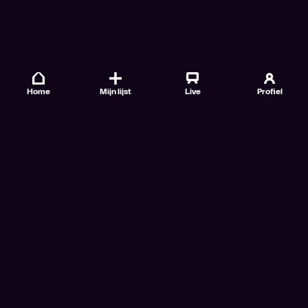
Home
Mijn lijst
Live
Profiel
Veelgestelde vragen
Contact
TV Gids
Doe mee
Nieuwsbrieven
Gebruiksvoorwaarden
Algemene voorwaarden VTM GO+
Algemene voorwaarden Streamz
Algemene voorwaarden Cinema
Privacybeleid