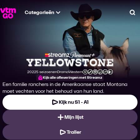
Categorieën
Zo
Yellowstone
2022
5 seizoenen
Drama
Western
Productiejaar
Genre
Genre
Leeftijdsclassificatie
Kijk alle afleveringen met Streamz
Een familie ranchers in de Amerikaanse staat Montana
moet vechten voor het behoud van hun land.
Kijk nu S1 - A1
Mijn lijst
Trailer