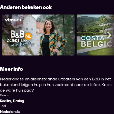
Anderen bekeken ook
B&B zoekt Lief NL: Winter
Costa 
Me
Meer info
Nederlandse en alleenstaande uitbaters van een B&B in het
buitenland krijgen hulp in hun zoektocht naar de liefde. Kruist
de ware hun pad?
Genre
Reality
,
Dating
Taal
Nederlands