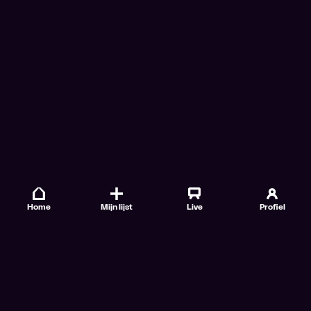
Home
Mijn lijst
Live
Profiel
Veelgestelde vragen
Contact
TV Gids