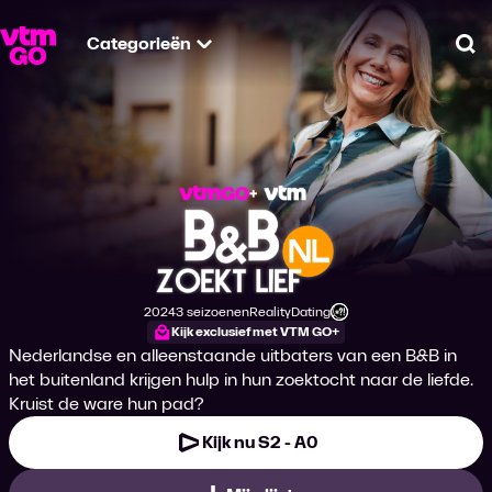
Categorieën
Zo
B&B zoekt Lief NL
2024
3 seizoenen
Reality
Dating
Productiejaar
Genre
Genre
Leeftijdsclassificatie
Kijk exclusief met VTM GO+
Nederlandse en alleenstaande uitbaters van een B&B in
het buitenland krijgen hulp in hun zoektocht naar de liefde.
Kruist de ware hun pad?
Kijk nu S2 - A0