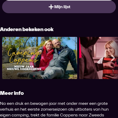
Mijn lijst
Anderen bekeken ook
Camping Coppens - Nieuw Jaar
Welkom in 
Nieuwe Voornemens
Me
Meer info
Na een druk en bewogen jaar met onder meer een grote
verhuis en het eerste zomerseizoen als uitbaters van hun
eigen camping, trekt de familie Coppens naar Zweeds