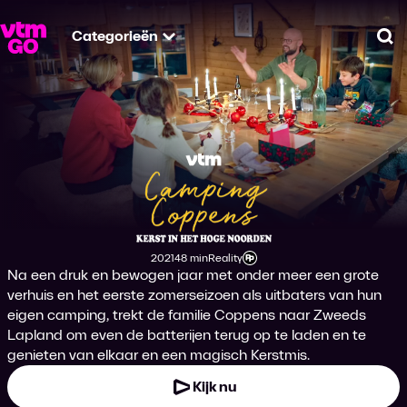
Categorieën
Zo
Camping Coppens - 
2021
48 min
Reality
Productiejaar
Tijdsduur
Genre
Leeftijdsclassificatie
Na een druk en bewogen jaar met onder meer een grote
verhuis en het eerste zomerseizoen als uitbaters van hun
eigen camping, trekt de familie Coppens naar Zweeds
Lapland om even de batterijen terug op te laden en te
genieten van elkaar en een magisch Kerstmis.
Kijk nu