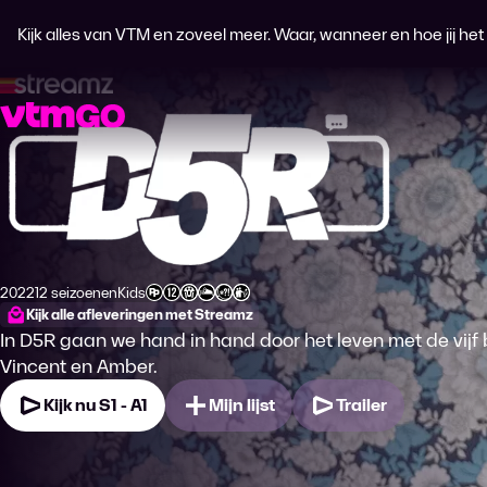
Kijk alles van VTM en zoveel meer. Waar, wanneer en hoe jij het wi
D5R
2022
12 seizoenen
Kids
Productiejaar
Genre
Leeftijdsclassificatie
Kijk alle afleveringen met Streamz
In D5R gaan we hand in hand door het leven met de vijf b
Vincent en Amber.
Kijk nu S1 - A1
Mijn lijst
Trailer