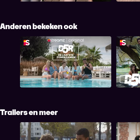
Anderen bekeken ook
D5R - De Laatste Zomer
Samen
Trailers en meer