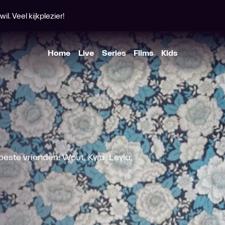
l. Veel kijkplezier!
Home
Live
Series
Films
Kids
este vrienden: Wout, Kyra, Leyla,