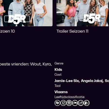
eizoen 10
Trailer Seizoen 11
beste vrienden: Wout, Kyra,
Genre
Kids
Cast
Jamie-Lee Six
,
Angela Jakaj
,
Sa
Taal
Vlaams
Leeftijdsclassificatie