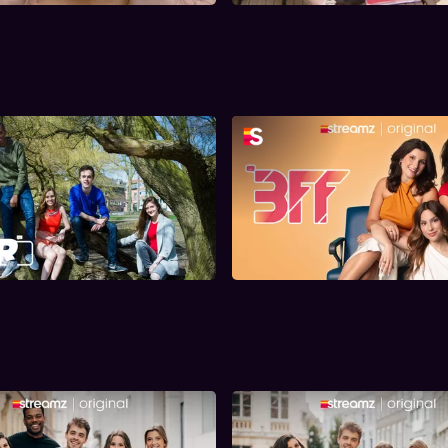
D5R Mini Serie
3FF