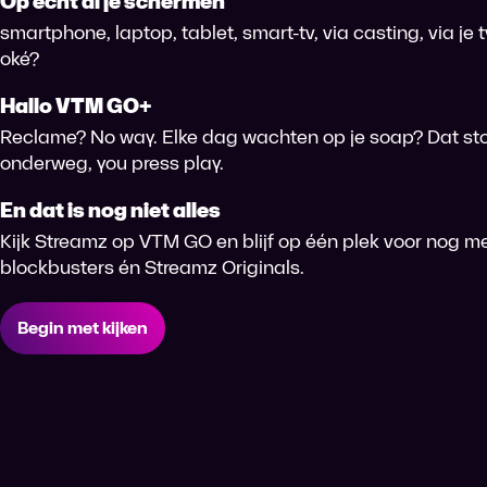
Op echt àl je schermen
smartphone, laptop, tablet, smart-tv, via casting, via je
oké?
Hallo VTM GO+
Reclame? No way. Elke dag wachten op je soap? Dat sto
onderweg, you press play.
En dat is nog niet alles
Kijk Streamz op VTM GO en blijf op één plek voor nog me
blockbusters én Streamz Originals.
Begin met kijken