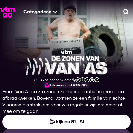
Categorieën
Zo
De Zonen van Van 
2019
5 seizoenen
Comedy
Productiejaar
Genre
Leeftijdsclassificatie
Kijk meer met VTM GO+
Frans Van As en zijn zonen zijn samen actief in grond- en
afbraakwerken. Bovenal vormen ze een familie van echte
Vlaamse plantrekkers, voor wie regels er zijn om creatief
mee om te gaan.
Kijk nu S1 - A1