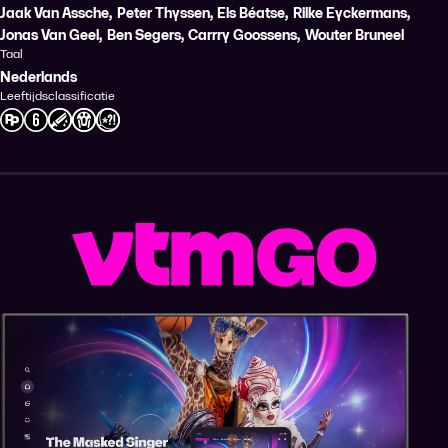
Jaak Van Assche
,
Peter Thyssen
,
Els Béatse
,
Rilke Eyckermans
,
Jonas Van Geel
,
Ben Segers
,
Carrry Goossens
,
Wouter Bruneel
Taal
Nederlands
Leeftijdsclassificatie